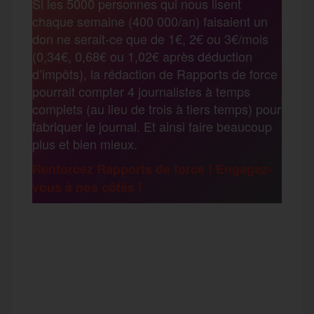
Si les 5000 personnes qui nous lisent
b
t
l
a
g
chaque semaine (400 000/an) faisaient un
t
don ne serait-ce que de 1€, 2€ ou 3€/mois
o
e
g
r
(0,34€, 0,68€ ou 1,02€ après déduction
a
d’impôts), la rédaction de Rapports de force
pourrait compter 4 journalistes à temps
o
r
e
a
complets (au lieu de trois à tiers temps) pour
g
fabriquer le journal. Et ainsi faire beaucoup
k
m
plus et bien mieux.
e
Renforcez Rapports de force ! Engagez-
vous à nos côtés !
r
F
T
E
M
T
a
w
m
e
e
P