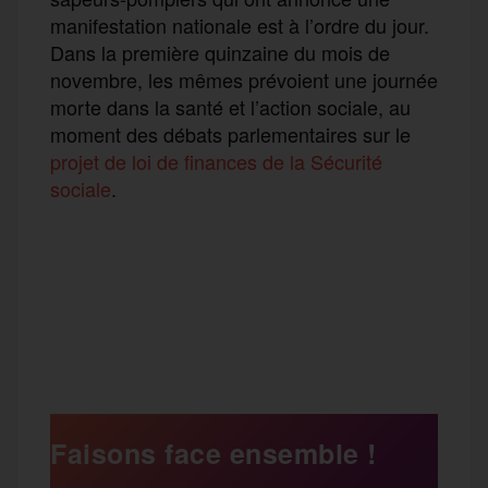
manifestation nationale est à l’ordre du jour.
Dans la première quinzaine du mois de
novembre, les mêmes prévoient une journée
morte dans la santé et l’action sociale, au
moment des débats parlementaires sur le
projet de loi de finances de la Sécurité
sociale
.
F
T
E
M
T
a
w
m
e
e
P
c
i
a
s
l
a
e
t
i
s
e
Faisons face ensemble !
r