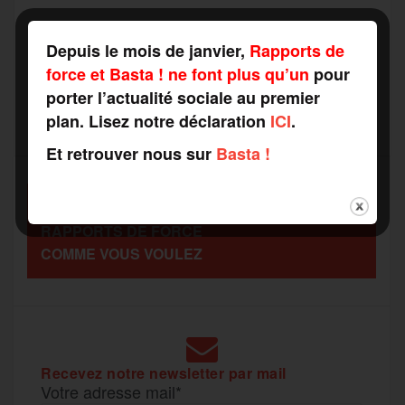
c
i
a
s
l
a
Depuis le mois de janvier,
Rapports de
e
t
i
s
e
force et Basta ! ne font plus qu’un
pour
r
porter l’actualité sociale au premier
b
t
l
a
g
plan. Lisez notre déclaration
ICI
.
t
Et retrouver nous sur
Basta !
o
e
g
r
a
SOUTENEZ
o
r
e
a
RAPPORTS DE FORCE
g
COMME VOUS VOULEZ
k
m
e
r
Recevez notre newsletter par mail
Votre adresse mail*