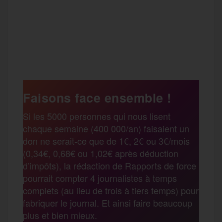
F
T
E
M
T
a
w
m
e
e
P
c
i
a
s
l
a
e
t
i
s
e
Faisons face ensemble !
r
Si les 5000 personnes qui nous lisent
b
t
l
a
g
chaque semaine (400 000/an) faisaient un
t
don ne serait-ce que de 1€, 2€ ou 3€/mois
o
e
g
r
(0,34€, 0,68€ ou 1,02€ après déduction
a
d’impôts), la rédaction de Rapports de force
pourrait compter 4 journalistes à temps
o
r
e
a
complets (au lieu de trois à tiers temps) pour
g
fabriquer le journal. Et ainsi faire beaucoup
k
m
plus et bien mieux.
e