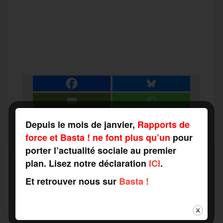
F
T
E
M
T
a
w
m
e
e
P
c
i
a
s
l
a
e
t
i
s
e
r
b
t
l
a
g
Depuis le mois de janvier,
Rapports de
t
force et Basta ! ne font plus qu’un
pour
o
e
g
r
porter l’actualité sociale au premier
a
plan. Lisez notre déclaration
ICI
.
SOUTENEZ-NOUS
o
r
e
a
Et retrouver nous sur
Basta !
FAITES UN DON
g
k
m
e