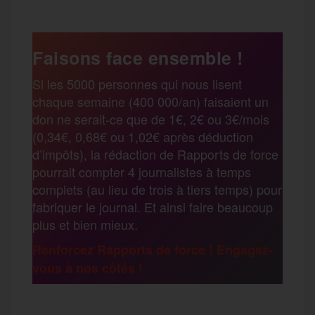
c
i
a
s
l
a
e
t
i
s
e
Faisons face ensemble !
r
Si les 5000 personnes qui nous lisent
b
t
l
a
g
chaque semaine (400 000/an) faisaient un
t
don ne serait-ce que de 1€, 2€ ou 3€/mois
o
e
g
r
(0,34€, 0,68€ ou 1,02€ après déduction
a
d’impôts), la rédaction de Rapports de force
pourrait compter 4 journalistes à temps
o
r
e
a
complets (au lieu de trois à tiers temps) pour
g
fabriquer le journal. Et ainsi faire beaucoup
k
m
plus et bien mieux.
e
Renforcez Rapports de force ! Engagez-
vous à nos côtés !
r