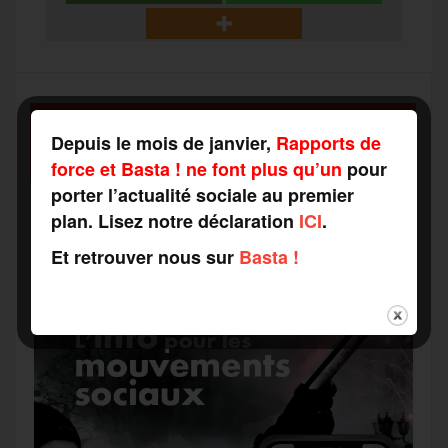
b
t
l
a
g
t
o
e
g
r
a
SOUTENEZ-NOUS
o
r
e
a
Depuis le mois de janvier,
Rapports de
FAITES UN DON
g
force et Basta ! ne font plus qu’un
pour
k
m
porter l’actualité sociale au premier
e
plan. Lisez notre déclaration
ICI
.
Et retrouver nous sur
Basta !
r