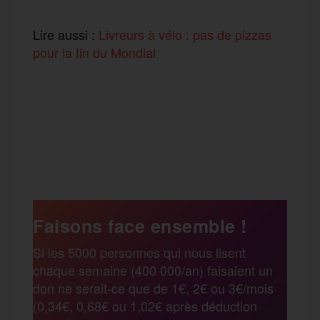
Lire aussi :
Livreurs à vélo : pas de pizzas
pour la fin du Mondial
F
T
E
M
T
a
w
m
e
e
P
c
i
a
s
l
a
e
t
i
s
e
Faisons face ensemble !
r
Si les 5000 personnes qui nous lisent
b
t
l
a
g
chaque semaine (400 000/an) faisaient un
t
don ne serait-ce que de 1€, 2€ ou 3€/mois
o
e
g
r
(0,34€, 0,68€ ou 1,02€ après déduction
a