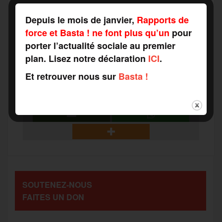
F
T
E
M
T
Depuis le mois de janvier,
Rapports de
force et Basta ! ne font plus qu’un
pour
a
w
m
e
e
porter l’actualité sociale au premier
P
plan. Lisez notre déclaration
ICI
.
c
i
a
s
l
Et retrouver nous sur
Basta !
a
e
t
i
s
e
r
b
t
l
a
g
t
o
e
g
r
a
SOUTENEZ-NOUS
o
r
e
a
FAITES UN DON
g
k
m