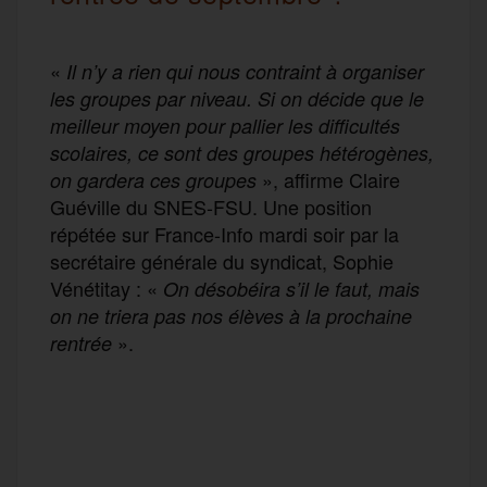
«
Il n’y a rien qui nous contraint à organiser
les groupes par niveau. Si on décide que le
meilleur moyen pour pallier les difficultés
scolaires, ce sont des groupes hétérogènes,
», affirme Claire
on gardera ces groupes
Guéville du SNES-FSU. Une position
répétée sur France-Info mardi soir par la
secrétaire générale du syndicat, Sophie
Vénétitay : «
On désobéira s’il le faut, mais
on ne triera pas nos élèves à la prochaine
».
rentrée
F
T
E
M
T
a
w
m
e
e