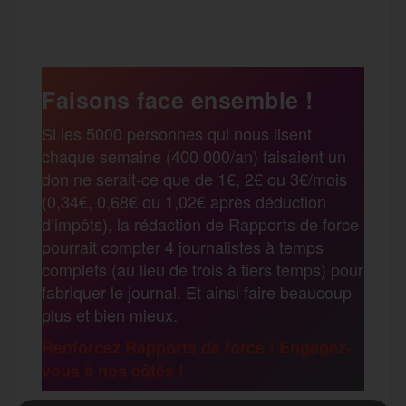
P
c
i
a
s
l
a
e
t
i
s
e
Faisons face ensemble !
r
Si les 5000 personnes qui nous lisent
b
t
l
a
g
chaque semaine (400 000/an) faisaient un
t
don ne serait-ce que de 1€, 2€ ou 3€/mois
o
e
g
r
(0,34€, 0,68€ ou 1,02€ après déduction
a
d’impôts), la rédaction de Rapports de force
pourrait compter 4 journalistes à temps
o
r
e
a
complets (au lieu de trois à tiers temps) pour
g
fabriquer le journal. Et ainsi faire beaucoup
k
m
plus et bien mieux.
e
Renforcez Rapports de force ! Engagez-
vous à nos côtés !
r