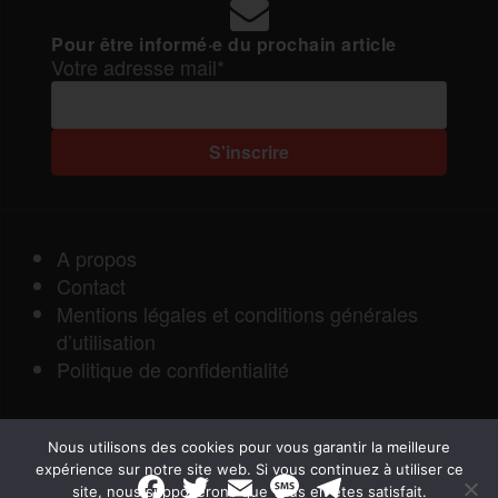
Pour être informé·e du prochain article
Votre adresse mail*
A propos
Contact
Mentions légales et conditions générales
d’utilisation
Politique de confidentialité
Nous utilisons des cookies pour vous garantir la meilleure
expérience sur notre site web. Si vous continuez à utiliser ce
F
T
E
M
T
site, nous supposerons que vous en êtes satisfait.
a
w
m
e
e