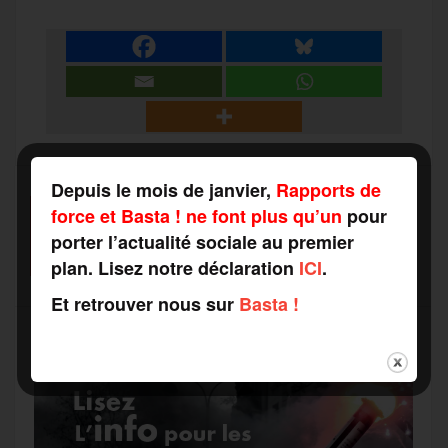
a
e
t
i
s
e
r
b
t
l
a
g
t
o
e
g
r
Depuis le mois de janvier,
Rapports de
a
force et Basta ! ne font plus qu’un
pour
SOUTENEZ-NOUS
o
r
e
a
porter l’actualité sociale au premier
FAITES UN DON
g
plan. Lisez notre déclaration
ICI
.
k
m
Et retrouver nous sur
Basta !
e
r