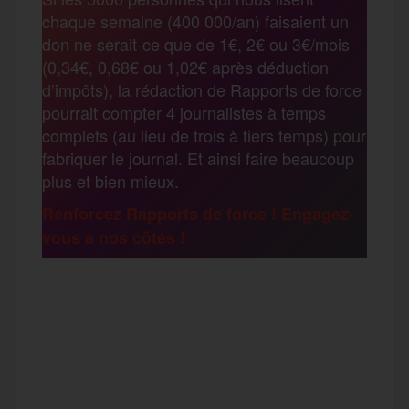
b
t
l
a
g
chaque semaine (400 000/an) faisaient un
t
don ne serait-ce que de 1€, 2€ ou 3€/mois
o
e
g
r
(0,34€, 0,68€ ou 1,02€ après déduction
a
d’impôts), la rédaction de Rapports de force
pourrait compter 4 journalistes à temps
o
r
e
a
complets (au lieu de trois à tiers temps) pour
g
fabriquer le journal. Et ainsi faire beaucoup
k
m
plus et bien mieux.
e
Renforcez Rapports de force ! Engagez-
vous à nos côtés !
r
F
T
E
M
T
a
w
m
e
e
P
c
i
a
s
l