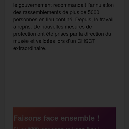
le gouvernement recommandait l’annulation
des rassemblements de plus de 5000
personnes en lieu confiné. Depuis, le travail
a repris. De nouvelles mesures de
protection ont été prises par la direction du
musée et validées lors d’un CHSCT
extraordinaire.
F
T
E
M
T
a
w
m
e
e
P
c
i
a
s
l
a
e
t
i
s
e
Faisons face ensemble !
r
Si les 5000 personnes qui nous lisent