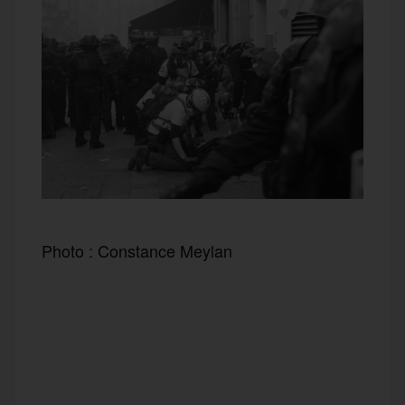
Photo : Constance Meylan
F
T
E
M
T
a
w
m
e
e
P