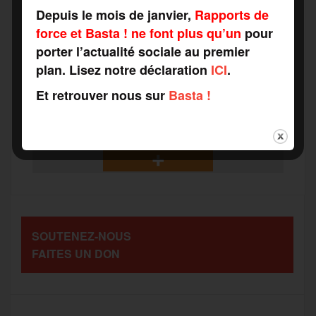
Depuis le mois de janvier,
Rapports de
force et Basta ! ne font plus qu’un
pour
a
w
m
e
e
P
porter l’actualité sociale au premier
plan. Lisez notre déclaration
ICI
.
c
i
a
s
l
a
Et retrouver nous sur
Basta !
e
t
i
s
e
r
b
t
l
a
g
t
o
e
g
r
a
SOUTENEZ-NOUS
o
r
e
a
FAITES UN DON
g
k
m
e