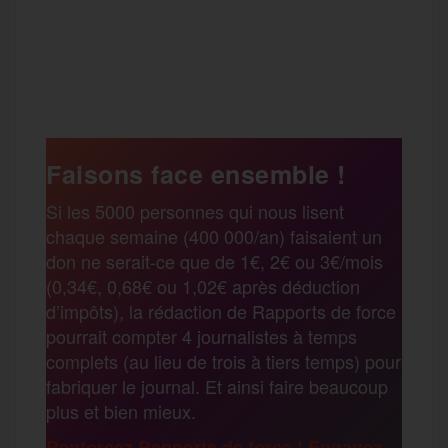
a
w
m
e
e
P
c
i
a
s
l
a
e
t
i
s
e
Faisons face ensemble !
r
Si les 5000 personnes qui nous lisent
b
t
l
a
g
chaque semaine (400 000/an) faisaient un
t
don ne serait-ce que de 1€, 2€ ou 3€/mois
o
e
g
r
(0,34€, 0,68€ ou 1,02€ après déduction
a
d’impôts), la rédaction de Rapports de force
pourrait compter 4 journalistes à temps
o
r
e
a
complets (au lieu de trois à tiers temps) pour
g
fabriquer le journal. Et ainsi faire beaucoup
k
m
plus et bien mieux.
e
Renforcez Rapports de force ! Engagez-