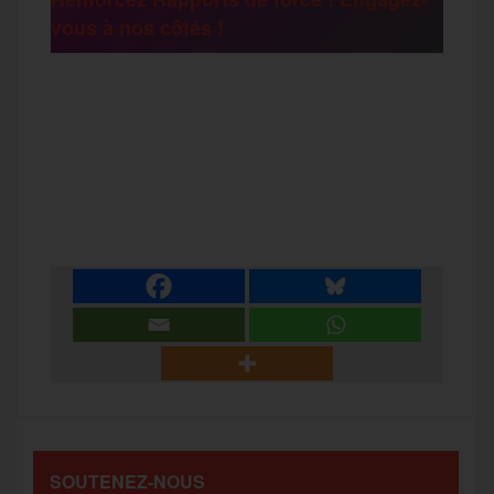
vous à nos côtés !
r
F
T
E
M
T
a
w
m
e
e
P
c
i
a
s
l
a
e
t
i
s
e
r
b
t
l
a
g
t
o
e
g
r
a
SOUTENEZ-NOUS
o
r
e
a