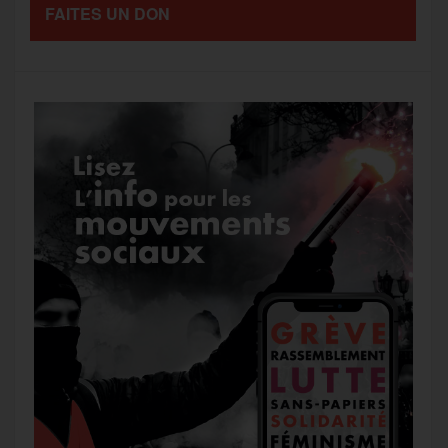
FAITES UN DON
g
k
m
e
r