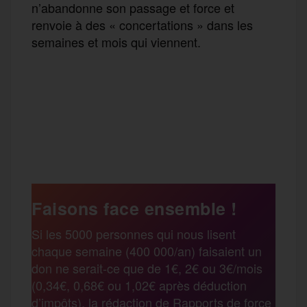
n’abandonne son passage et force et
renvoie à des « concertations » dans les
semaines et mois qui viennent.
F
T
E
M
T
a
w
m
e
e
P
c
i
a
s
l
a
e
t
i
s
e
Faisons face ensemble !
r
Si les 5000 personnes qui nous lisent
b
t
l
a
g
chaque semaine (400 000/an) faisaient un
t
don ne serait-ce que de 1€, 2€ ou 3€/mois
o
e
g
r
(0,34€, 0,68€ ou 1,02€ après déduction
a
d’impôts), la rédaction de Rapports de force