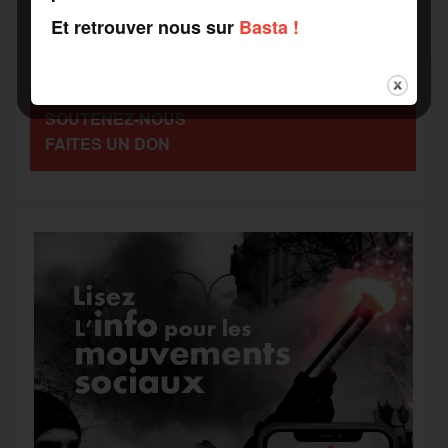
b
t
l
a
g
Et retrouver nous sur
Basta !
t
o
e
g
r
a
SOUTENEZ-NOUS
o
r
e
a
FAITES UN DON
g
k
m
e
r