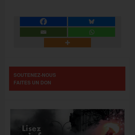
c
i
a
s
l
a
e
t
i
s
e
r
b
t
l
a
g
t
o
e
g
r
a
SOUTENEZ-NOUS
o
r
e
a
FAITES UN DON
g
k
m
e
r