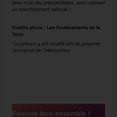
deux mois des présidentielles, aura vraiment
.
un retentissement national »
Crédits photo : Les Soulèvements de la
Terre
*
Le prénom a été modifié afin de préserver
l’anonymat de l’interlocuteur.
F
T
E
M
T
a
w
m
e
e
P
c
i
a
s
l
a
e
t
i
s
e
Faisons face ensemble !
r