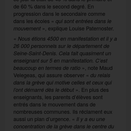
de 60 % dans le second degré. En
progression dans le secondaire comme
dans les écoles «
qui sont entrée
s
dans le
», explique Louise Paternoster.
mouvement
«
Nous
ét
ions
4500 en manif
estation
et il y a
26 000 personnels sur le département
de
Seine-Saint-Denis
.
Cela
fait quasiment un
enseignant
sur 5 en manif
estation.
C
’est
», note Maud
beaucoup en termes
de ratio
Velegeas, qui assure observer «
du relai
s
dans la grève qui motive celles et ceux qui
». En plus des
l’ont démarré
dès le début
enseignants, les parents d’élèves sont
entrés dans le mouvement dans de
nombreuses communes. Ils réclament eux
aussi un plan d’urgence. «
I
l y a eu une
concentration de la grève dans le centre du