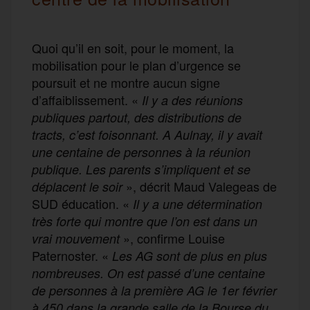
Quoi qu’il en soit, pour le moment, la
mobilisation pour le plan d’urgence se
poursuit et ne montre aucun signe
d’affaiblissement. «
Il y a des réunions
publiques pa
rtout
, des distributions de
tra
c
t
s,
c’est foisonnant. A
A
ulnay,
il y avait
une centaine
de personne
s
à la
réunion
publique.
L
es parents
s’impliquent et
se
», décrit Maud Valegeas de
déplacent le soir
SUD éducation. «
Il y a une
détermination
très forte qui montre que l’on est dans un
», confirme Louise
vrai mouvement
Paternoster. «
Les AG sont de plus en plus
nombreuses. On est passé d’une centaine
de personnes à la première AG le 1
er
février
à 450 dans la grande salle de la Bourse du