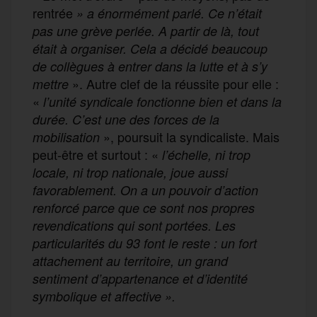
rentrée
» a énormément parlé. Ce n’était
pas une grève perlée. A partir de là, tout
était à organiser. Cela a décidé beaucoup
de collègues à entrer dans la lutte et à s’y
». Autre clef de la réussite pour elle :
mettre
«
l’u
nité syndicale fonctionne bien et dans la
durée. C’est une des forces de la
», poursuit la syndicaliste. Mais
mobilisation
peut-être et surtout : «
l
’échelle,
ni
trop
locale,
ni
trop nationale, joue aussi
favorablement.
On a un
p
ouvoir d’action
renforcé
par
ce que
c
e sont
nos
propres
revendications
qui sont porté
e
s.
Les
particularité
s
du 93 font le reste : u
n fort
attachement au territoire,
un
grand
sentiment d’
appartenance et
d’
identité
symbolique et affective ».