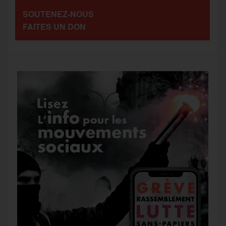
SOUTENEZ-NOUS
o
r
e
a
FAITES UN DON
g
k
m
e
r