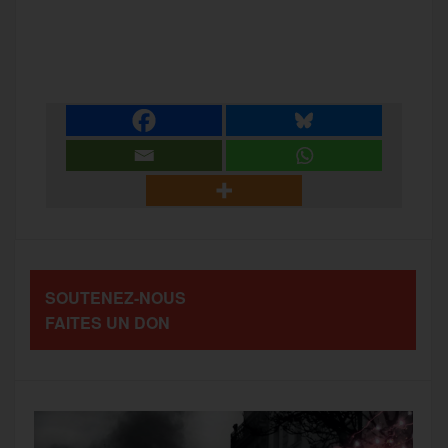
a
w
m
e
e
P
c
i
a
s
l
a
e
t
i
s
e
r
b
t
l
a
g
t
o
e
g
r
a
SOUTENEZ-NOUS
o
r
e
a
FAITES UN DON
g
k
m
e
r