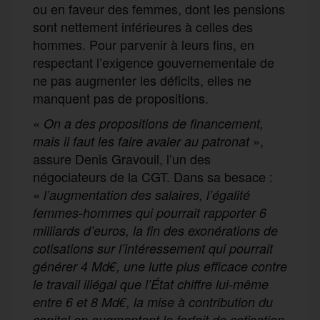
ou en faveur des femmes, dont les pensions
sont nettement inférieures à celles des
hommes. Pour parvenir à leurs fins, en
respectant l’exigence gouvernementale de
ne pas augmenter les déficits, elles ne
manquent pas de propositions.
«
On a des propositions de financement,
»,
mais il faut les faire avaler au patronat
assure Denis Gravouil, l’un des
négociateurs de la CGT. Dans sa besace :
«
l’
augmentation des salaires, l’égalité
femme
s
-homme
s
qui pourrait rapporter 6
milliards d’euros
,
la
fin des ex
onérations
de
cotis
ations
sur l’intéressement qui pourrait
générer 4 Md€,
une
lutte
plus efficace
contre
le travail illégal que l’
É
tat chiffre lui-même
entre 6 et 8 Md€,
la
mise à contribution du
capital en augmentant le forfait de cotisation