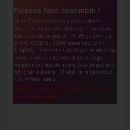
e
t
i
s
e
Faisons face ensemble !
r
Si les 5000 personnes qui nous lisent
b
t
l
a
g
chaque semaine (400 000/an) faisaient un
t
don ne serait-ce que de 1€, 2€ ou 3€/mois
o
e
g
r
(0,34€, 0,68€ ou 1,02€ après déduction
a
d’impôts), la rédaction de Rapports de force
pourrait compter 4 journalistes à temps
o
r
e
a
complets (au lieu de trois à tiers temps) pour
g
fabriquer le journal. Et ainsi faire beaucoup
k
m
plus et bien mieux.
e
Renforcez Rapports de force ! Engagez-
vous à nos côtés !
r
F
T
E
M
T