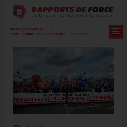
Aller
au
contenu
Classes
Pouvoirs et
en lutte
contre-pouvoirs
En bref
Je soutiens