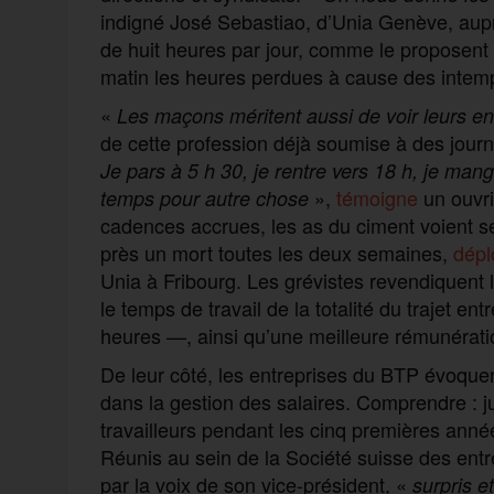
indigné José Sebastiao, d’Unia Genève, auprè
de huit heures par jour, comme le proposent 
matin les heures perdues à cause des intemp
«
Les maçons méritent aussi de voir leurs enfa
de cette profession déjà soumise à des jour
Je pars à 5 h 30, je rentre vers 18 h, je mang
»,
témoigne
un ouvri
temps pour autre chose
cadences accrues, les as du ciment voient se 
près un mort toutes les deux semaines,
dépl
Unia à Fribourg. Les grévistes revendiquent 
le temps de travail de la totalité du trajet en
heures —, ainsi qu’une meilleure rémunérati
De leur côté, les entreprises du BTP évoquen
dans la gestion des salaires. Comprendre : 
travailleurs pendant les cinq premières anné
Réunis au sein de la Société suisse des ent
par la voix de son vice-président, «
surpris e