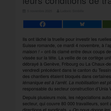
leurs conditions de tra
5 novembre 2025
Ludovic Simbille
Ils ont lâché la truelle pour investir les rue
Suisse romande, ce mardi 4 novembre, à l’ap
ont-ils clamé entre deux coups de 
maison ! »
vissée sur la tête. La veille de ce cortège uni
débrayé à Genève, Fribourg ou La Chaux-de-F
vendredi précédent dans le canton du Tessin,
des chantiers étaient bloqués dans certaines
lémanique est à l’arrêt. La mobilisation est 
responsable du secteur construction d’Unia 
Depuis plusieurs mois, les négociations autou
secteur, qui couvre 80 000 travailleurs, sont
directions et syndicats. «
On nous donne les