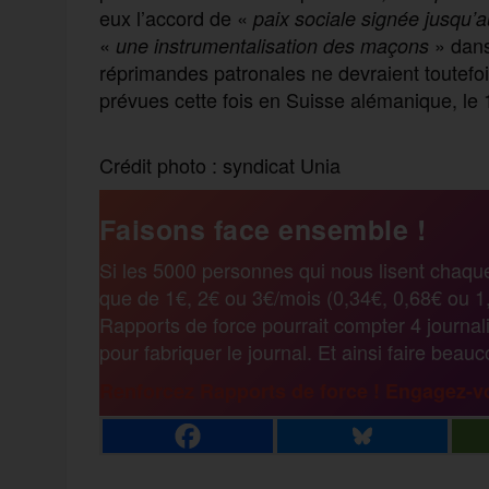
eux l’accord de «
paix sociale signée jusqu
«
» dans
une instrumentalisation des maçons
réprimandes patronales ne devraient toutefo
prévues cette fois en Suisse alémanique, le
Crédit photo : syndicat Unia
Faisons face ensemble !
Si les 5000 personnes qui nous lisent chaqu
que de 1€, 2€ ou 3€/mois (0,34€, 0,68€ ou 1,
Rapports de force pourrait compter 4 journali
pour fabriquer le journal. Et ainsi faire beau
Renforcez Rapports de force ! Engagez-vo