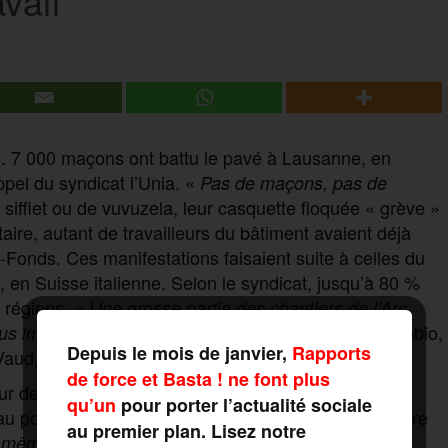
vail
lles. 7 000 maçons ont battu le pavé à Lausanne, en
pel du syndicat l’Unia. «
Pas de maçons, pas de
sifflet ou de vuvuzela, leur casquette floquée « grève »
taire, autant de travailleurs du bâtiment avaient déjà
onds. Ces manifestations faisaient suite à celles du
 en Suisse italienne. Selon le syndicat, jusqu’à 80 %
 régions. «
Une grosse partie des chantiers de l’Arc
», s’est réjoui Pietro Carrobio,
plus importante qu’en 2022
Depuis le mois de janvier,
Rapports
Vaud, auprès de la Radio Télévision Suisse (RTS)
de force et Basta ! ne font plus
r de la nouvelle convention collective nationale du
qu’un
pour porter l’actualité sociale
 au point mort, en raison de profonds désaccords entre
au premier plan. Lisez notre
», s’est
 mêmes conditions que nos grands-pères