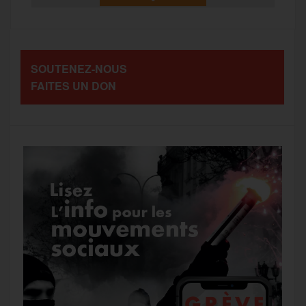
t
o
e
g
r
a
SOUTENEZ-NOUS
o
r
e
a
FAITES UN DON
g
k
m
e
r