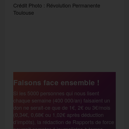
Crédit Photo : Révolution Permanente
Toulouse
F
T
E
M
T
a
w
m
e
e
P
c
i
a
s
l
a
e
t
i
s
e
Faisons face ensemble !
r
Si les 5000 personnes qui nous lisent
b
t
l
a
g
chaque semaine (400 000/an) faisaient un
t
don ne serait-ce que de 1€, 2€ ou 3€/mois
o
e
g
r
(0,34€, 0,68€ ou 1,02€ après déduction
a
d’impôts), la rédaction de Rapports de force
pourrait compter 4 journalistes à temps