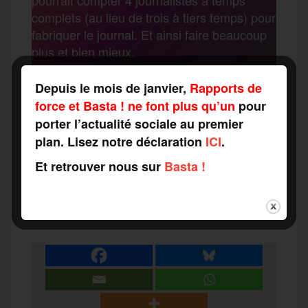
o
r
e
a
complets (au lieu de trois à tiers temps) pour
g
fabriquer le journal. Et ainsi faire beaucoup
k
m
plus et bien mieux.
e
Renforcez Rapports de force ! Engagez-
Depuis le mois de janvier,
Rapports de
vous à nos côtés !
r
force et Basta ! ne font plus qu’un
pour
porter l’actualité sociale au premier
F
T
E
M
T
plan. Lisez notre déclaration
ICI
.
Et retrouver nous sur
Basta !
a
w
m
e
e
P
c
i
a
s
l
a
e
t
i
s
e
r
b
t
l
a
g