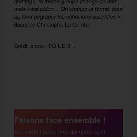
montage, le même groupe change de nom,
mais c’est bidon… On change la forme, pour
,
au fond dégrader les conditions salariales
»
décrypte Christophe Le Comte.
Crédit photo : FO UD 91.
F
T
E
M
T
a
w
m
e
e
P
c
i
a
s
l
a
e
t
i
s
e
Faisons face ensemble !
r
Si les 5000 personnes qui nous lisent
b
t
l
a
g