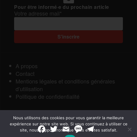
Pour être informé·e du prochain article
Votre adresse mail*
A propos
Contact
Mentions légales et conditions générales
d’utilisation
Politique de confidentialité
Nous utilisons des cookies pour vous garantir la meilleure
expérience sur notre site web. Si vous continuez à utiliser ce
F
T
E
M
T
site, nous supposerons que vous en êtes satisfait.
a
w
m
e
e
Rapports de Force
|
c
i
a
s
l