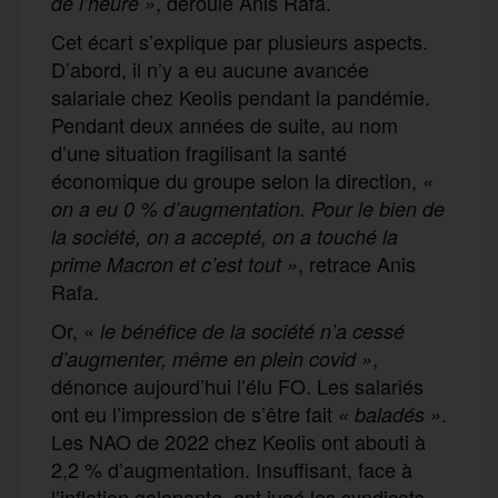
, déroule Anis Rafa.
de l’heure »
Cet écart s’explique par plusieurs aspects.
D’abord, il n’y a eu aucune avancée
salariale chez Keolis pendant la pandémie.
Pendant deux années de suite, au nom
d’une situation fragilisant la santé
économique du groupe selon la direction,
«
on a eu 0 % d’augmentation. Pour le bien de
la société, on a accepté, on a touché la
, retrace Anis
prime Macron et c’est tout
»
Rafa.
Or, «
le bénéfice de la société n’a cessé
,
d’augmenter, même en plein covid
»
dénonce aujourd’hui l’élu FO. Les salariés
ont eu l’impression de s’être fait
.
« baladés
»
Les NAO de 2022 chez Keolis ont abouti à
2,2 % d’augmentation. Insuffisant, face à
l’inflation galopante, ont jugé les syndicats