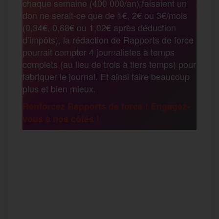
chaque semaine (400 000/an) faisaient un
t
don ne serait-ce que de 1€, 2€ ou 3€/mois
o
e
g
r
(0,34€, 0,68€ ou 1,02€ après déduction
a
d’impôts), la rédaction de Rapports de force
pourrait compter 4 journalistes à temps
o
r
e
a
complets (au lieu de trois à tiers temps) pour
g
fabriquer le journal. Et ainsi faire beaucoup
k
m
plus et bien mieux.
e
Renforcez Rapports de force ! Engagez-
vous à nos côtés !
r
F
T
E
M
T
a
w
m
e
e
P
c
i
a
s
l