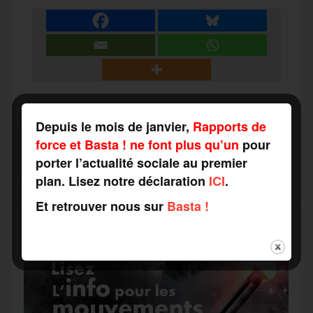
a
e
t
i
s
e
r
b
t
l
a
g
t
o
e
g
r
a
Depuis le mois de janvier,
Rapports de
force et Basta ! ne font plus qu’un
pour
SOUTENEZ-NOUS
o
r
e
a
FAITES UN DON
porter l’actualité sociale au premier
g
plan. Lisez notre déclaration
ICI
.
k
m
e
Et retrouver nous sur
Basta !
r