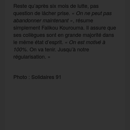
Reste qu’après six mois de lutte, pas
question de lâcher prise.
« On ne peut pas
, résume
abandonner maintenant »
simplement Falikou Kourouma. Il assure que
ses collègues sont en grande majorité dans
le même état d’esprit.
« On est motivé à
On va tenir. Jusqu’à notre
100%.
régularisation. »
Photo : Solidaires 91
F
T
E
M
T
a
w
m
e
e
P
c
i
a
s
l