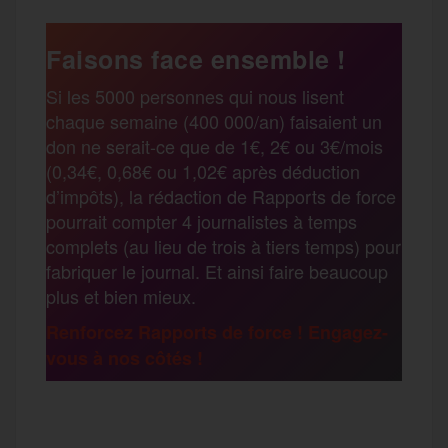
a
e
t
i
s
e
Faisons face ensemble !
r
Si les 5000 personnes qui nous lisent
b
t
l
a
g
chaque semaine (400 000/an) faisaient un
t
don ne serait-ce que de 1€, 2€ ou 3€/mois
o
e
g
r
(0,34€, 0,68€ ou 1,02€ après déduction
a
d’impôts), la rédaction de Rapports de force
pourrait compter 4 journalistes à temps
o
r
e
a
complets (au lieu de trois à tiers temps) pour
g
fabriquer le journal. Et ainsi faire beaucoup
k
m
plus et bien mieux.
e
Renforcez Rapports de force ! Engagez-
vous à nos côtés !
r
F
T
E
M
T