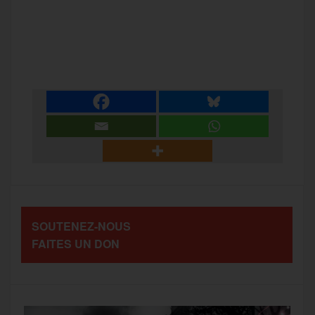
a
w
m
e
e
P
c
i
a
s
l
a
e
t
i
s
e
r
b
t
l
a
g
t
o
e
g
r
a
SOUTENEZ-NOUS
o
r
e
a
FAITES UN DON
g
k
m
e