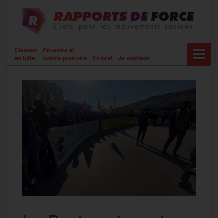
Aller
au
contenu
Classes
Pouvoirs et
en lutte
contre-pouvoirs
En bref
Je soutiens