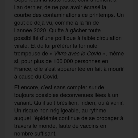
l’an dernier,
de ne pas avoir écrasé
la
courbe des contaminations
ce
printemps
.
Un
goût de déjà vu, comme à la fin de
l’année
2020
.
Q
uitte à
gâcher toute
possibilité d’une politique
à
faible c
i
rculation
virale. Et
de
lui préférer la formule
trompeuse
de
«
»,
même
V
ivre avec le
C
ovid
si, pour plus de 100 000 personnes en
France, elle
s’
est
apparent
é
e
en fait à mourir
à cause du Covid.
Et encore, c’est sans
compter sur de
toujours possible
s
déconvenu
es liées à un
variant.
Q
u’il soit brésilien, indien, ou à venir.
Un risque non négligeable,
au rythme
auquel l’épidémie continu
e
de se propager à
travers le monde, faute de vaccins en
nombre
suffisan
t
.