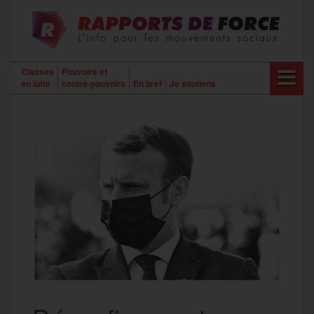
Aller
au
contenu
Classes
Pouvoirs et
en lutte
contre-pouvoirs
En bref
Je soutiens