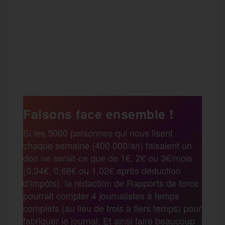
F
T
E
M
T
a
w
m
e
e
P
c
i
a
s
l
a
e
t
i
s
e
Faisons face ensemble !
r
Si les 5000 personnes qui nous lisent
b
t
l
a
g
chaque semaine (400 000/an) faisaient un
t
don ne serait-ce que de 1€, 2€ ou 3€/mois
o
e
g
r
(0,34€, 0,68€ ou 1,02€ après déduction
a
d’impôts), la rédaction de Rapports de force
pourrait compter 4 journalistes à temps
o
r
e
a
complets (au lieu de trois à tiers temps) pour
g
fabriquer le journal. Et ainsi faire beaucoup
k
m