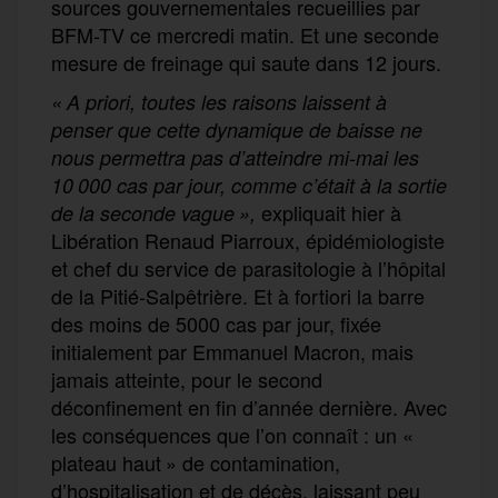
sources gouvernementales
recueillies par
BFM-TV ce mercredi matin. Et une seconde
mesure de freinage qui saute dans 12 jours.
«
A priori, toutes les raisons laissent à
penser que cette dynamique de baisse ne
nous permettra pas d’atteindre mi-mai les
10
000
cas par jour, comme c’était à la sortie
expliquait hier à
de la seconde vague
»,
Libération Renaud Piarroux, épidémiologiste
et chef du service de parasitologie à l’hôpital
de la Pitié-Salpêtrière. Et à fortiori la barre
des moins de 5000 cas par jour, fixé
e
initialement par Emmanuel Macron,
mais
jamais atteinte,
pour le second
déconfinement
en fin d’année
dernière
. Avec
les conséquence
s
que l’on connaît : un «
plateau haut »
de contamination,
d’hospitalisation et de décès,
laissant peu