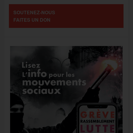
a
SOUTENEZ-NOUS
o
r
e
a
FAITES UN DON
g
k
m
e
r