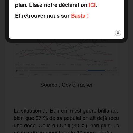
plan. Lisez notre déclaration
ICI
.
Et retrouver nous sur
Basta !
Source : CovidTracker
L
a situation
au
Bahreïn n’est guère brillante,
bien
que 37 % de sa population ait
déjà
reçu
une dose. Celle du Chili (40 %), non plus. Le
pays a dû se reconfiner le 27 mars, après