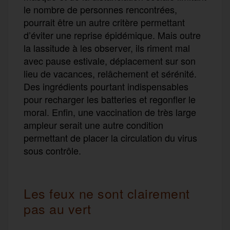
le nombre de personnes rencontrées,
pourrai
t être
un autre
critère permettant
d’éviter une reprise épidémique. Mais
outre
la lassitude à les observer,
ils
rime
nt
mal
avec pause estivale,
déplacement sur son
lieu de vacances,
relâchement
et
sérénité.
Des ingrédients pourtant indispensables
p
our
recharge
r
les batteries
et
regonfl
er
le
moral
. Enfin, une vaccination
de très
large
ampleur
serait une autre condition
permettant de placer
la circulation du virus
sous contrôle.
Les feux ne sont clairement
pas au vert