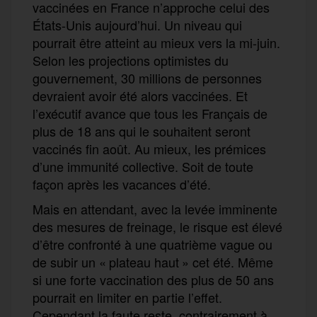
vaccinées
en France
n’
approche
celui
des
États-Unis aujourd’hui.
Un niveau qui
pourrait être
atteint
au mieux
vers la m
i-juin.
S
elon les projections
optimistes
du
gouvernement, 30 millions de
personnes
devraient avoir été
alors vaccinées
.
Et
l
’exécutif
avance
que tous les Français de
plus de 18 ans qui le souhaitent seront
vaccinés fin août. Au mieux, le
s
prémices
d’une immunité collective. Soit
de toute
façon
après les vacances d’été.
Mais en attendant,
avec la levée
imminente
des mesures de freinage,
le
risque
est élevé
d’être confronté à une quatrième vague ou
de
subir un « plateau haut » cet été.
Même
si une forte vaccination des plus de 50 ans
pourrait en limiter en partie l’effet.
Cependant la faute reste
, contrairement à