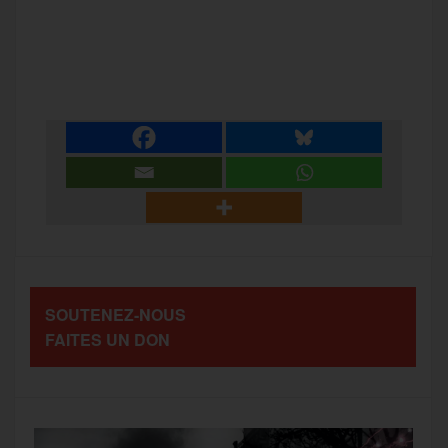
a
w
m
e
e
P
c
i
a
s
l
a
e
t
i
s
e
r
b
t
l
a
g
t
o
e
g
r
a
SOUTENEZ-NOUS
o
r
e
a
FAITES UN DON
g
k
m
e