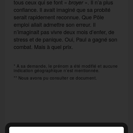
tous ceux qui se font «
». Il n’a plus
broyer
confiance. Il avait imaginé que sa probité
serait rapidement reconnue. Que Pôle
emploi allait admettre son erreur. Il
n’imaginait pas vivre deux mois d’enfer, de
stress et de panique. Oui, Paul a gagné son
combat. Mais à quel prix.
* A sa demande, le prénom a été modifié et aucune
indication géographique n’est mentionnée.
** Nous avons pu consulter ce document.
F
T
E
M
T
a
w
m
e
e
P
c
i
a
s
l