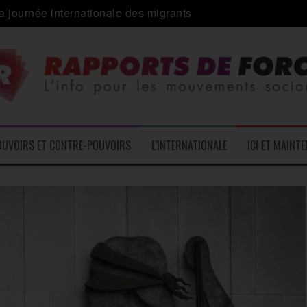
a journée internationale des migrants
 alliance inédite » avec les associations d’usagers ?
e – L’Actu des Oublié.es
ale contre « l’une des plus grandes attaques jamais menées 
: pourquoi ça peut marcher
 le médico-social
OUVOIRS ET CONTRE-POUVOIRS
L’INTERNATIONALE
ICI ET MAINT