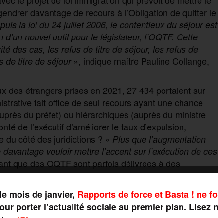
gendrer davantage de recours à l’Obligation de quitter le
uis la loi du 24 juillet 2006, le contentieux du séjour est
on d’un nouvel outil pour le législateur, l’OQTF. Cette
 des cas, les refus de titre de séjour, les refus de
», indique maître Pauline Collange,
s de titre de séjour
ux des étrangers prises en 2021, 27 434 portaient sur
strative fait office de seul recours ayant une chance
auprès du préfet) ou hiérarchiques (auprès du ministre
onté de l’exécutif d’améliorer le taux d’expulsion,
e du côté des juridictions ? «
Plus que l’augmentation
vantage vouloir mettre l’accent sur l’exécution de ces
ant que des OQTF sont parfois délivrées à des
t les juridictions administratives, à l’instar d’autres
le mois de janvier,
Rapports de force et Basta ! ne fo
ntentieux de flux, avec des délais très courts pour juger,
ur porter l’actualité sociale au premier plan. Lisez 
ibunal administratif de Clermont-Ferrand qui n’échappe