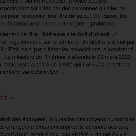
» Maître Rochiccioli précise que les
dez-vous
vocats sont sollicités par des personnes qu’elles ne
es pour renouveler leur titre de séjour. En cause, les
 d’interlocuteur capable de régler le problème.
ment de titre, l’intéressé a le droit d’obtenir un
er régulièrement sur le territoire. Un droit mis à mal par
il d’Etat, saisi par différentes associations, a condamné
n. Le ministère de l’Intérieur a attendu le 23 mars 2023
. Mais reste à écrire un arrêté qui fixe
« les conditions
solution de substitution ».
oit »
 droit des étrangers, la question des moyens humains et
es étrangers a fortement augmenté au cours des cinq
», admet Sylvie
ribunal n’ont, quant à eux, pas évolué