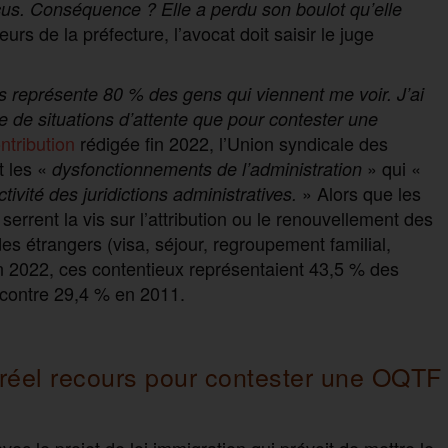
eçus. Conséquence ? Elle a perdu son boulot qu’elle
rs de la préfecture, l’avocat doit saisir le juge
s représente 80 % des gens qui viennent me voir. J’ai
re de situations d’attente que pour contester une
ntribution
rédigée fin 2022, l’Union syndicale des
t les «
» qui «
dysfonctionnements de l’administration
» Alors que les
tivité des juridictions administratives.
errent la vis sur l’attribution ou le renouvellement des
 des étrangers (visa, séjour, regroupement familial,
n 2022, ces contentieux représentaient 43,5 % des
, contre 29,4 % en 2011.
l réel recours pour contester une OQTF
ec le projet de loi immigration qui prévoit de mettre le