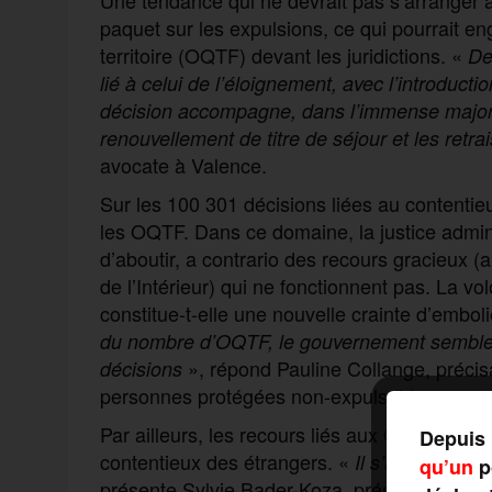
paquet sur les expulsions, ce qui pourrait en
territoire (OQTF) devant les juridictions. «
Dep
lié à celui de l’éloignement, avec l’introducti
décision accompagne, dans l’immense majorité
renouvellement de titre de séjour et les retrai
avocate à Valence.
Sur les 100 301 décisions liées au contentie
les OQTF. Dans ce domaine, la justice admini
d’aboutir, a contrario des recours gracieux (
de l’Intérieur) qui ne fonctionnent pas. La vol
constitue-t-elle une nouvelle crainte d’emboli
du nombre d’OQTF, le gouvernement semble da
», répond Pauline Collange, précis
décisions
personnes protégées non-expulsables.
Par ailleurs, les recours liés aux OQTF pressen
Depuis 
contentieux des étrangers. «
Il s’agit d’un co
qu’un
po
présente Sylvie Bader-Koza, présidente du tr