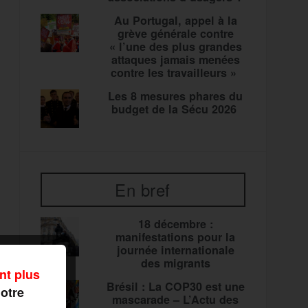
Au Portugal, appel à la
grève générale contre
« l’une des plus grandes
attaques jamais menées
contre les travailleurs »
Les 8 mesures phares du
budget de la Sécu 2026
En bref
18 décembre :
manifestations pour la
journée internationale
des migrants
nt plus
Brésil : La COP30 est une
notre
mascarade – L’Actu des