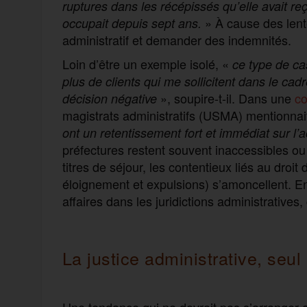
ruptures dans les récépissés qu’elle avait r
» À cause des lenteu
occupait depuis sept ans.
administratif et demander des indemnités.
Loin d’être un exemple isolé, «
ce type de ca
plus de clients qui me sollicitent dans le cad
», soupire-t-il. Dans une
co
décision négative
magistrats administratifs (USMA) mentionnai
ont un retentissement fort et immédiat sur l’ac
préfectures restent souvent inaccessibles ou s
titres de séjour, les contentieux liés au droit
éloignement et expulsions) s’amoncellent. E
affaires dans les juridictions administratives
La justice administrative, seu
Une tendance qui ne devrait pas s’arranger av