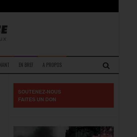
contre les travailleurs »
ENANT
EN BREF
A PROPOS
SOUTENEZ-NOUS
FAITES UN DON