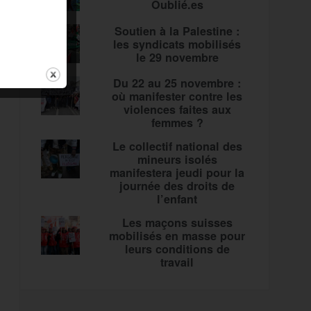
Oublié.es
Soutien à la Palestine :
les syndicats mobilisés
le 29 novembre
Du 22 au 25 novembre :
où manifester contre les
violences faites aux
femmes ?
Le collectif national des
mineurs isolés
manifestera jeudi pour la
journée des droits de
l’enfant
Les maçons suisses
mobilisés en masse pour
leurs conditions de
travail