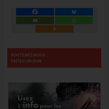
a
e
t
i
s
e
r
b
t
l
a
g
t
o
e
g
r
a
SOUTENEZ-NOUS
o
r
e
a
FAITES UN DON
g
k
m
e
r