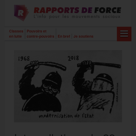
Aller
au
contenu
Classes
Pouvoirs et
en lutte
contre-pouvoirs
En bref
Je soutiens