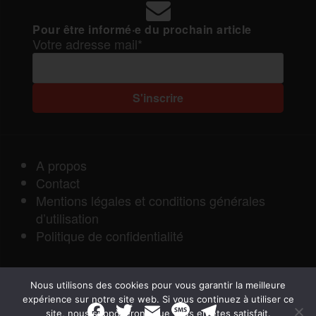
Pour être informé·e du prochain article
Votre adresse mail*
A propos
Contact
Mentions légales et conditions générales
d’utilisation
Politique de confidentialité
Nous utilisons des cookies pour vous garantir la meilleure
expérience sur notre site web. Si vous continuez à utiliser ce
F
T
E
M
T
site, nous supposerons que vous en êtes satisfait.