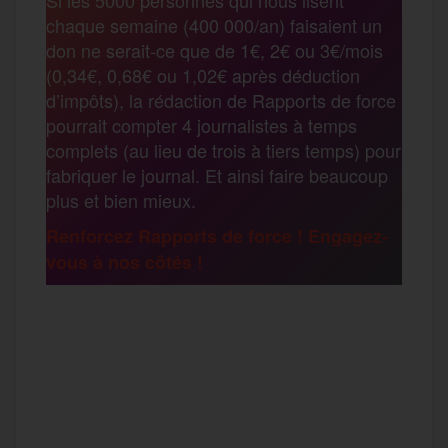
b
t
l
a
g
chaque semaine (400 000/an) faisaient un
t
don ne serait-ce que de 1€, 2€ ou 3€/mois
o
e
g
r
(0,34€, 0,68€ ou 1,02€ après déduction
a
d’impôts), la rédaction de Rapports de force
pourrait compter 4 journalistes à temps
o
r
e
a
complets (au lieu de trois à tiers temps) pour
g
fabriquer le journal. Et ainsi faire beaucoup
k
m
plus et bien mieux.
e
Renforcez Rapports de force ! Engagez-
vous à nos côtés !
r
F
T
E
M
T
a
w
m
e
e
P
c
i
a
s
l