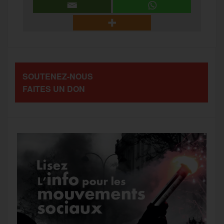
r
b
t
l
a
g
t
o
e
g
r
a
SOUTENEZ-NOUS
o
r
e
a
FAITES UN DON
g
k
m
e
r