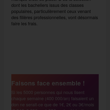
dont les bacheliers issus des classes
populaires, particulièrement ceux venant
des filières professionnelles, vont désormais
faire les frais.
F
T
E
M
T
a
w
m
e
e
P
c
i
a
s
l
a
e
t
i
s
e
Faisons face ensemble !
r
Si les 5000 personnes qui nous lisent
b
t
l
a
g
chaque semaine (400 000/an) faisaient un
t
don ne serait-ce que de 1€, 2€ ou 3€/mois
o
e
g
r