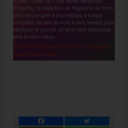
(0,34€, 0,68€ ou 1,02€ après déduction
a
d’impôts), la rédaction de Rapports de force
pourrait compter 4 journalistes à temps
o
r
e
a
complets (au lieu de trois à tiers temps) pour
g
fabriquer le journal. Et ainsi faire beaucoup
k
m
plus et bien mieux.
e
Renforcez Rapports de force ! Engagez-
vous à nos côtés !
r
F
T
E
M
T
a
w
m
e
e
P
c
i
a
s
l
a
e
t
i
s
e