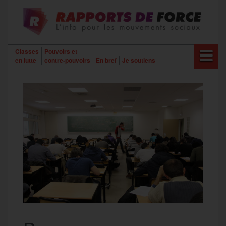
Aller
au
contenu
Classes
Pouvoirs et
en lutte
contre-pouvoirs
En bref
Je soutiens