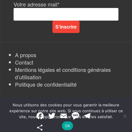
Votre adresse mail*
A propos
Contact
Mentions légales et conditions générales
d’utilisation
Politique de confidentialité
Nous utilisons des cookies pour vous garantir la meilleure
expérience sur notre site web. Si vous continuez à utiliser ce
F
T
E
M
T
site, nous supposerons que vous en êtes satisfait.
a
w
m
e
e
Rapports de Force
|
c
i
a
s
l
P
OK
e
t
i
s
e
a