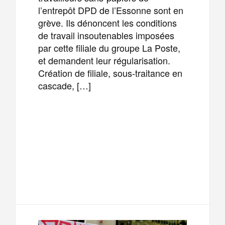
l’entrepôt DPD de l’Essonne sont en
grève. Ils dénoncent les conditions
de travail insoutenables imposées
par cette filiale du groupe La Poste,
et demandent leur régularisation.
Création de filiale, sous-traitance en
cascade, […]
F
T
E
M
a
w
m
e
T
P
c
i
a
s
e
a
e
t
i
s
l
r