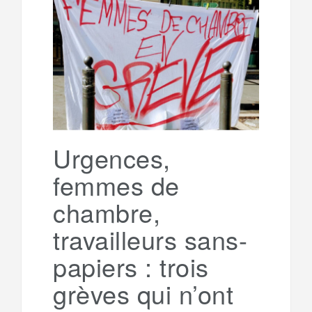
b
t
l
a
e
t
o
e
g
g
a
o
r
e
r
g
k
a
e
Urgences,
femmes de
m
r
chambre,
travailleurs sans-
papiers : trois
grèves qui n’ont