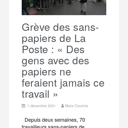
r
g
k
a
e
Grève des sans-
papiers de La
m
r
Poste : « Des
gens avec des
papiers ne
feraient jamais ce
travail »
1 décembre 2021
Maïa Courtois
Depuis deux semaines, 70
travailleurs sans-papiers de