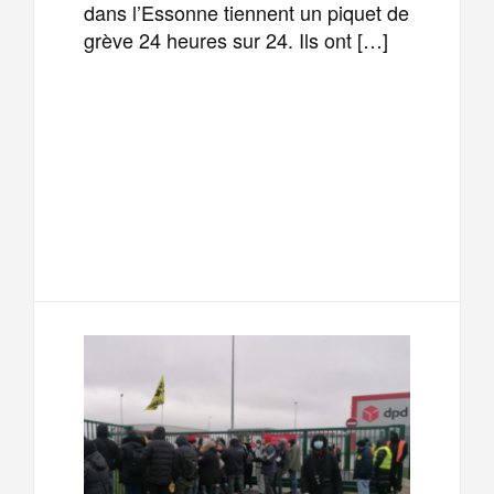
dans l’Essonne tiennent un piquet de
grève 24 heures sur 24. Ils ont […]
F
T
E
M
a
w
m
e
T
P
c
i
a
s
e
a
e
t
i
s
l
r
b
t
l
a
e
t
o
e
g
g
a
o
r
e