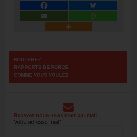
e
t
i
s
e
r
b
t
l
a
g
t
o
e
g
r
a
SOUTENEZ
o
r
e
a
RAPPORTS DE FORCE
g
COMME VOUS VOULEZ
k
m
e
r
Recevez notre newsletter par mail
Votre adresse mail*