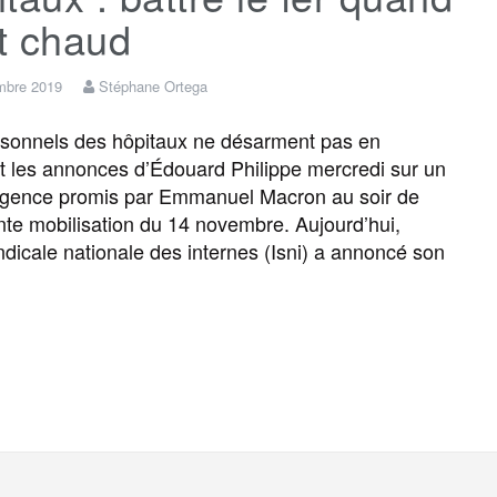
st chaud
mbre 2019
Stéphane Ortega
sonnels des hôpitaux ne désarment pas en
t les annonces d’Édouard Philippe mercredi sur un
rgence promis par Emmanuel Macron au soir de
nte mobilisation du 14 novembre. Aujourd’hui,
yndicale nationale des internes (Isni) a annoncé son
F
T
E
M
T
P
a
w
m
e
e
a
c
i
a
s
l
r