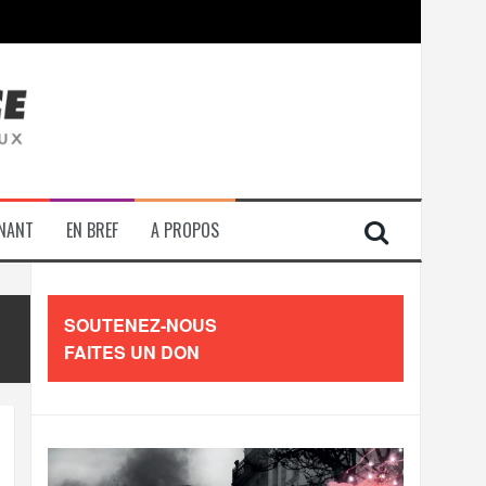
contre les travailleurs »
ENANT
EN BREF
A PROPOS
SOUTENEZ-NOUS
FAITES UN DON