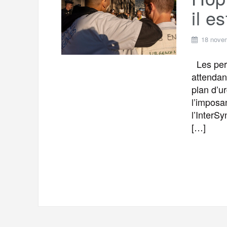
t
e
il e
r
a
a
g
18 nove
m
e
Les per
r
attendan
plan d’u
l’imposa
l’InterS
[…]