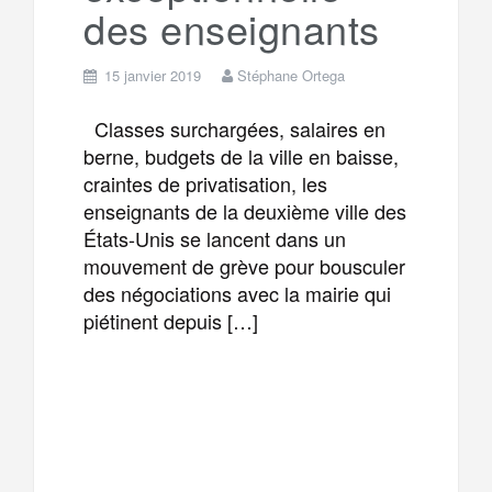
des enseignants
15 janvier 2019
Stéphane Ortega
Classes surchargées, salaires en
berne, budgets de la ville en baisse,
craintes de privatisation, les
enseignants de la deuxième ville des
États-Unis se lancent dans un
mouvement de grève pour bousculer
des négociations avec la mairie qui
piétinent depuis […]
F
T
E
M
a
w
m
e
T
P