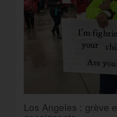
t
e
r
a
a
g
m
e
r
Los Angeles : grève e