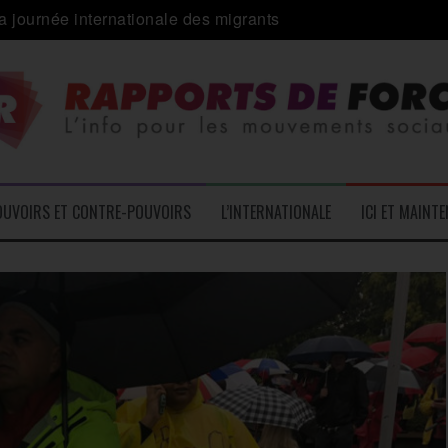
a journée internationale des migrants
 alliance inédite » avec les associations d’usagers ?
e – L’Actu des Oublié.es
ale contre « l’une des plus grandes attaques jamais menées 
: pourquoi ça peut marcher
 le médico-social
OUVOIRS ET CONTRE-POUVOIRS
L’INTERNATIONALE
ICI ET MAINT