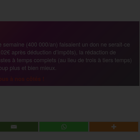
a
r
e semaine (400 000/an) faisaient un don ne serait-ce
02€ après déduction d’impôts), la rédaction de
t
stes à temps complets (au lieu de trois à tiers temps)
coup plus et bien mieux.
a
us à nos côtés !
g
P
e
a
r
r