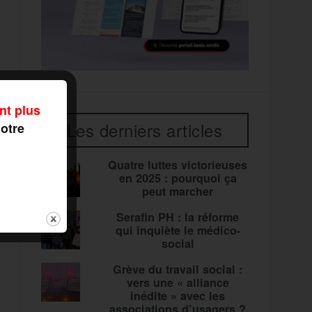
nt plus
Les derniers articles
notre
Quatre luttes victorieuses
en 2025 : pourquoi ça
peut marcher
Serafin PH : la réforme
qui inquiète le médico-
social
Grève du travail social :
vers une « alliance
inédite » avec les
associations d’usagers ?