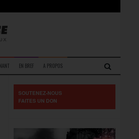
contre les travailleurs »
ENANT
EN BREF
A PROPOS
SOUTENEZ-NOUS
FAITES UN DON