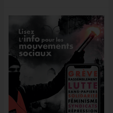
k
m
e
r