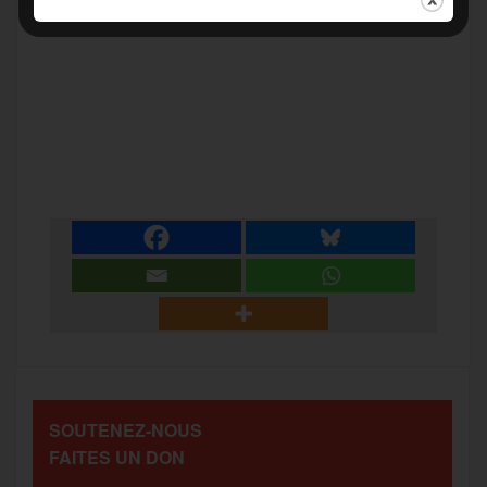
F
T
E
M
T
a
w
m
e
e
P
c
i
a
s
l
a
e
t
i
s
e
r
b
t
l
a
g
t
o
e
g
r
a
SOUTENEZ-NOUS
o
r
e
a
FAITES UN DON
g