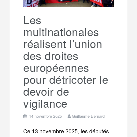
k
a
e
Les
multinationales
m
r
réalisent l’union
des droites
européennes
pour détricoter le
devoir de
vigilance
14 novembre 2025
Guillaume Bernard
Ce 13 novembre 2025, les députés