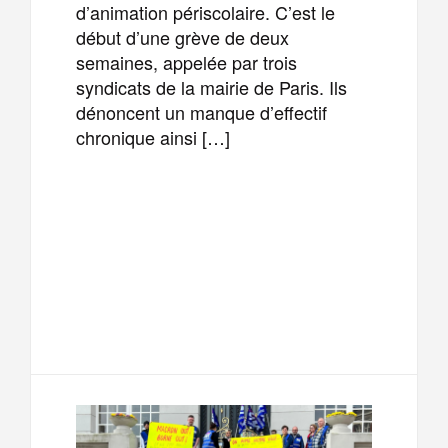
d’animation périscolaire. C’est le
début d’une grève de deux
semaines, appelée par trois
syndicats de la mairie de Paris. Ils
dénoncent un manque d’effectif
chronique ainsi […]
F
T
E
M
a
w
m
e
T
P
c
i
a
s
e
a
e
t
i
s
l
r
b
t
l
a