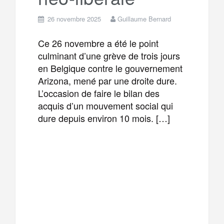
26 novembre 2025
Guillaume Bernard
Ce 26 novembre a été le point
culminant d’une grève de trois jours
en Belgique contre le gouvernement
Arizona, mené par une droite dure.
L’occasion de faire le bilan des
acquis d’un mouvement social qui
dure depuis environ 10 mois. […]
F
T
E
M
a
w
m
e
T
P
c
i
a
s
e
a