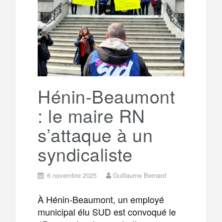
e
t
o
e
g
g
a
o
r
e
r
g
k
a
e
Hénin-Beaumont
: le maire RN
m
r
s’attaque à un
syndicaliste
6 novembre 2025
Guillaume Bernard
À Hénin-Beaumont, un employé
municipal élu SUD est convoqué le