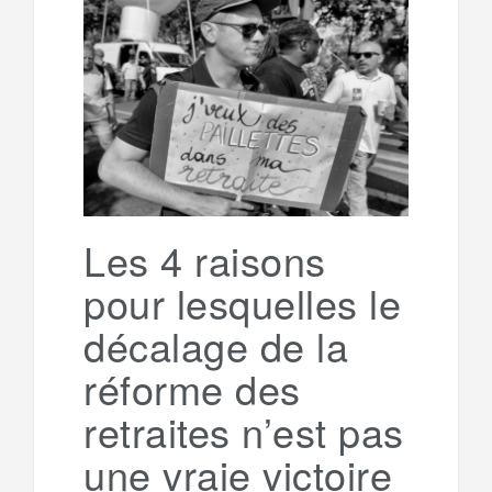
b
t
l
a
e
t
o
e
g
g
a
o
r
e
r
g
k
a
e
Les 4 raisons
pour lesquelles le
m
r
décalage de la
réforme des
retraites n’est pas
une vraie victoire