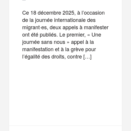
Ce 18 décembre 2025, à l’occasion
de la journée internationale des
migrant·es, deux appels à manifester
ont été publiés. Le premier, « Une
journée sans nous » appel à la
manifestation et à la grève pour
l’égalité des droits, contre […]
F
T
E
M
a
w
m
e
T
P
c
i
a
s
e
a
e
t
i
s
l
r