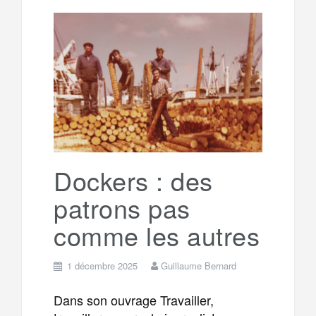
l
r
b
t
l
a
e
t
o
e
g
g
a
o
r
e
r
g
k
a
e
Dockers : des
patrons pas
m
r
comme les autres
1 décembre 2025
Guillaume Bernard
Dans son ouvrage Travailler,