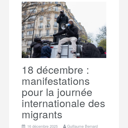
b
t
l
a
e
t
o
e
g
g
a
o
r
e
r
g
k
a
e
18 décembre :
manifestations
m
r
pour la journée
internationale des
migrants
16 décembre 2025
Guillaume Bernard