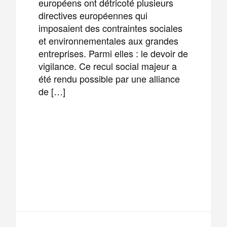
européens ont détricoté plusieurs
directives européennes qui
imposaient des contraintes sociales
et environnementales aux grandes
entreprises. Parmi elles : le devoir de
vigilance. Ce recul social majeur a
été rendu possible par une alliance
de […]
F
T
E
M
a
w
m
e
T
P
c
i
a
s
e
a
e
t
i
s
l
r