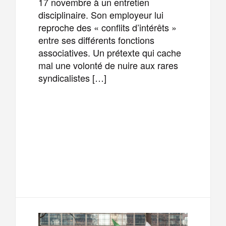
17 novembre à un entretien
disciplinaire. Son employeur lui
reproche des « conflits d’intérêts »
entre ses différents fonctions
associatives. Un prétexte qui cache
mal une volonté de nuire aux rares
syndicalistes […]
F
T
E
M
a
w
m
e
T
P
c
i
a
s
e
a
e
t
i
s
l
r
b
t
l
a