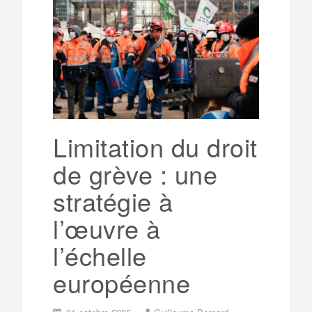
e
t
o
e
g
g
a
o
r
e
r
g
k
a
e
Limitation du droit
de grève : une
m
r
stratégie à
l’œuvre à
l’échelle
européenne