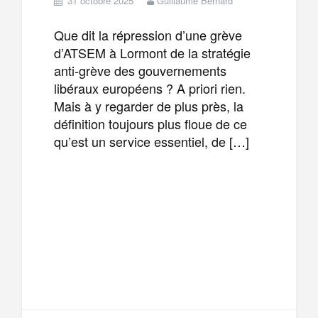
31 octobre 2025
Guillaume Bernard
Que dit la répression d’une grève
d’ATSEM à Lormont de la stratégie
anti-grève des gouvernements
libéraux européens ? A priori rien.
Mais à y regarder de plus près, la
définition toujours plus floue de ce
qu’est un service essentiel, de […]
F
T
E
M
a
w
m
e
T
P
c
i
a
s
e
a
e
t
i
s