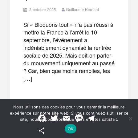
3 octobre 2025
Guillaume Bernard
Si « Bloquons tout » n’a pas réussi à
mettre la France à l’arrêt le 10
septembre, l’événement a
indéniablement dynamisé la rentrée
sociale de 2025. Mais doit-on parler
du mouvement uniquement au passé
? Car, bien que moins remplies, les
[…]
F
T
E
M
Nous utilisons des cookies pour vous garantir la meilleure
a
w
m
e
expérience sur notre site web. Si vous continuez à utiliser ce
F
T
E
M
T
site, nous supposerons que vous en êtes satisfait.
a
w
m
e
e
T
P
c
i
a
s
l
P
OK
e
t
i
s
e
c
i
a
s
a
b
t
l
a
g