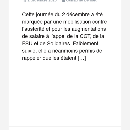
Cette journée du 2 décembre a été
marquée par une mobilisation contre
l’austérité et pour les augmentations
de salaire à l’appel de la CGT, de la
FSU et de Solidaires. Faiblement
suivie, elle a néanmoins permis de
rappeler quelles étaient […]
F
T
E
M
a
w
m
e
T
P
c
i
a
s
e
a
e
t
i
s