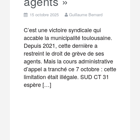
agents »
15 octobre 2025
Guillaume Bernard
C’est une victoire syndicale qui
accable la municipalité toulousaine.
Depuis 2021, cette dernière a
restreint le droit de grève de ses
agents. Mais la cours administrative
d’appel a tranché ce 7 octobre : cette
limitation était illégale. SUD CT 31
espère […]
F
T
E
M
a
w
m
e
T
P
c
i
a
s