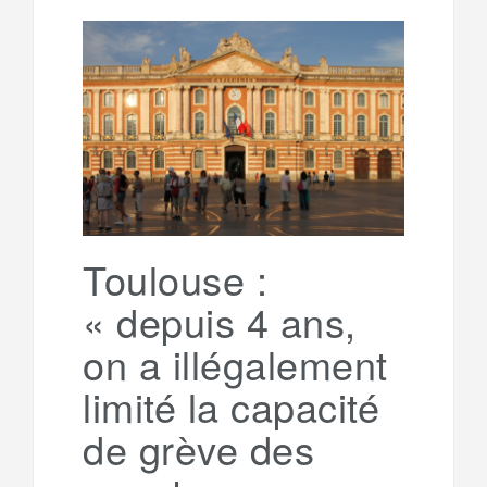
l
r
b
t
l
a
e
t
o
e
g
g
a
o
r
e
r
g
k
a
e
Toulouse :
« depuis 4 ans,
m
r
on a illégalement
limité la capacité
de grève des