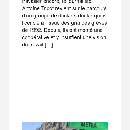
travailler encore, le journaliste
Antoine Tricot revient sur le parcours
d’un groupe de dockers dunkerquois
licencié à l’issue des grandes grèves
de 1992. Depuis, ils ont monté une
coopérative et y insufflent une vision
du travail […]
F
T
E
M
a
w
m
e
T
P
c
i
a
s
e
a
e
t
i
s
l
r
b
t
l
a