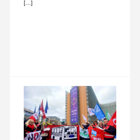
[…]
F
T
E
M
a
w
m
e
T
P
c
i
a
s
e
a
e
t
i
s
l
r
b
t
l
a
e
t
o
e
g
g
a
o
r
e
r
g