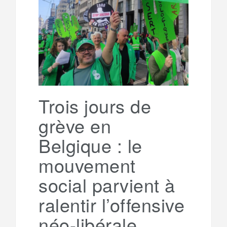
e
t
o
e
g
g
a
o
r
e
r
g
k
a
e
Trois jours de
grève en
m
r
Belgique : le
mouvement
social parvient à
ralentir l’offensive
néo-libérale