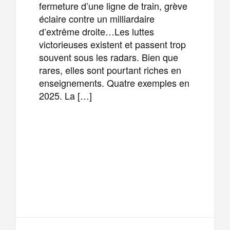
fermeture d’une ligne de train, grève
éclaire contre un milliardaire
d’extrême droite…Les luttes
victorieuses existent et passent trop
souvent sous les radars. Bien que
rares, elles sont pourtant riches en
enseignements. Quatre exemples en
2025. La […]
F
T
E
M
a
w
m
e
T
P
c
i
a
s
e
a
e
t
i
s
l
r