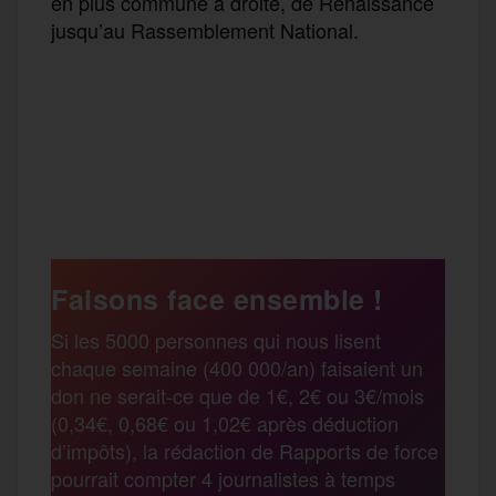
en plus commune à droite, de Renaissance
jusqu’au Rassemblement National.
F
T
E
M
T
a
w
m
e
e
P
c
i
a
s
l
a
e
t
i
s
e
Faisons face ensemble !
r
Si les 5000 personnes qui nous lisent
b
t
l
a
g
chaque semaine (400 000/an) faisaient un
t
don ne serait-ce que de 1€, 2€ ou 3€/mois
o
e
g
r
(0,34€, 0,68€ ou 1,02€ après déduction
a
d’impôts), la rédaction de Rapports de force
pourrait compter 4 journalistes à temps
o
r
e
a