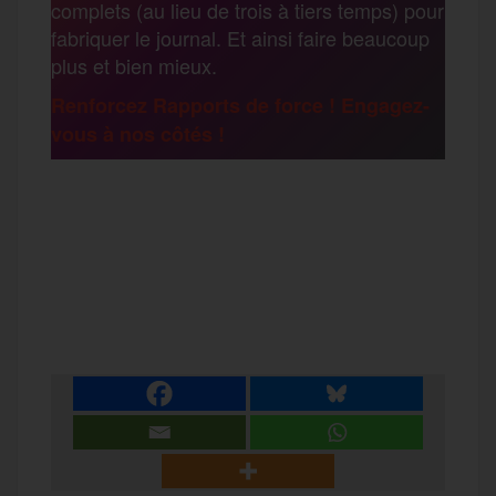
complets (au lieu de trois à tiers temps) pour
g
fabriquer le journal. Et ainsi faire beaucoup
k
m
plus et bien mieux.
e
Renforcez Rapports de force ! Engagez-
vous à nos côtés !
r
F
T
E
M
T
a
w
m
e
e
P
c
i
a
s
l
a
e
t
i
s
e
r
b
t
l
a
g
t