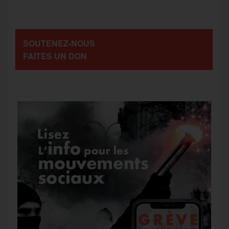
o
e
g
r
a
SOUTENEZ-NOUS
o
r
e
a
FAITES UN DON
g
k
m
e
r