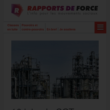
Aller
au
contenu
Classes
Pouvoirs et
en lutte
contre-pouvoirs
En bref
Je soutiens