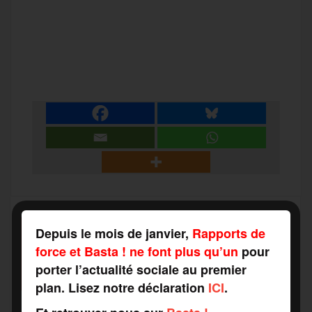
a
w
m
e
e
P
c
i
a
s
l
a
e
t
i
s
e
r
b
t
l
a
g
t
o
e
g
r
a
Depuis le mois de janvier,
Rapports de
SOUTENEZ
o
r
e
a
force et Basta ! ne font plus qu’un
pour
RAPPORTS DE FORCE
g
porter l’actualité sociale au premier
COMME VOUS VOULEZ
k
m
plan. Lisez notre déclaration
ICI
.
e