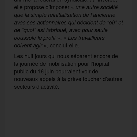
elle propose d’imposer «
une autre société
que la simple réinitialisation de l’ancienne
avec ses actionnaires qui décident de “où” et
de “quoi” est fabriqué, avec pour seule
». «
boussole le profit
Les travailleurs
», conclut-elle.
doivent agir
Les huit jours qui nous séparent encore de
la journée de mobilisation pour l’hôpital
public du 16 juin pourraient voir de
nouveaux appels à la grève toucher d’autres
secteurs d’activité.
F
T
E
M
T
a
w
m
e
e
P