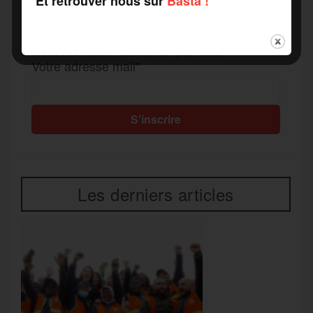
Et retrouver nous sur
Basta !
r
Recevez notre newsletter par mail
Votre adresse mail*
Les derniers articles