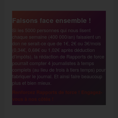
c
i
a
s
l
a
e
t
i
s
e
Faisons face ensemble !
r
Si les 5000 personnes qui nous lisent
b
t
l
a
g
chaque semaine (400 000/an) faisaient un
t
don ne serait-ce que de 1€, 2€ ou 3€/mois
o
e
g
r
(0,34€, 0,68€ ou 1,02€ après déduction
a
d’impôts), la rédaction de Rapports de force
pourrait compter 4 journalistes à temps
o
r
e
a
complets (au lieu de trois à tiers temps) pour
g
fabriquer le journal. Et ainsi faire beaucoup
k
m
plus et bien mieux.
e
Renforcez Rapports de force ! Engagez-
vous à nos côtés !
r
F
T
E
M
T