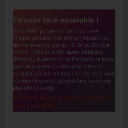
a
e
t
i
s
e
Faisons face ensemble !
r
Si les 5000 personnes qui nous lisent
b
t
l
a
g
chaque semaine (400 000/an) faisaient un
t
don ne serait-ce que de 1€, 2€ ou 3€/mois
o
e
g
r
(0,34€, 0,68€ ou 1,02€ après déduction
a
d’impôts), la rédaction de Rapports de force
pourrait compter 4 journalistes à temps
o
r
e
a
complets (au lieu de trois à tiers temps) pour
g
fabriquer le journal. Et ainsi faire beaucoup
k
m
plus et bien mieux.
e
Renforcez Rapports de force ! Engagez-
vous à nos côtés !
r
F
T
E
M
T