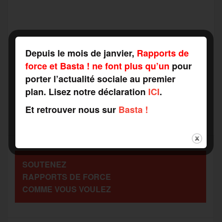
a
w
m
e
e
P
c
i
a
s
l
Depuis le mois de janvier,
Rapports de
a
force et Basta ! ne font plus qu’un
pour
porter l’actualité sociale au premier
e
t
i
s
e
plan. Lisez notre déclaration
ICI
.
r
Et retrouver nous sur
Basta !
b
t
l
a
g
t
o
e
g
r
a
SOUTENEZ
o
r
e
a
RAPPORTS DE FORCE
g
COMME VOUS VOULEZ
k
m
e