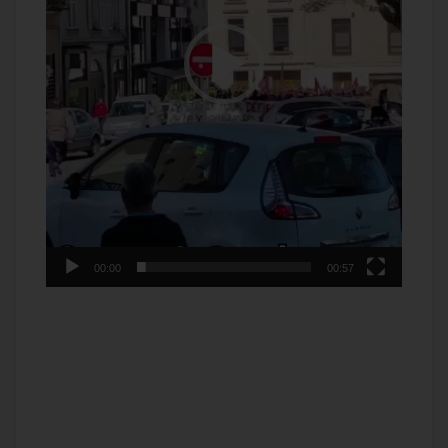
00:00
00:57
F
T
E
M
T
a
w
m
e
e
P
c
i
a
s
l