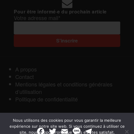
Pour être informé·e du prochain article
Votre adresse mail*
A propos
Contact
Mentions légales et conditions générales
d’utilisation
Politique de confidentialité
Nous utilisons des cookies pour vous garantir la meilleure
expérience sur notre site web. Si vous continuez à utiliser ce
F
T
E
M
T
site, nous supposerons que vous en êtes satisfait.
a
w
m
e
e