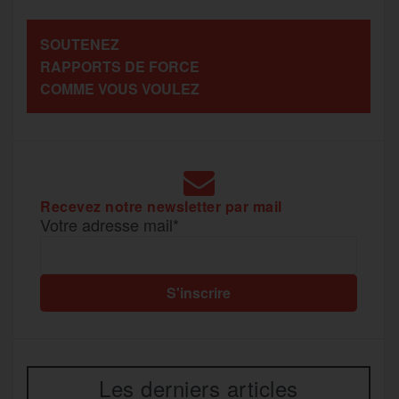
a
SOUTENEZ
o
r
e
a
RAPPORTS DE FORCE
g
COMME VOUS VOULEZ
k
m
e
r
Recevez notre newsletter par mail
Votre adresse mail*
Les derniers articles