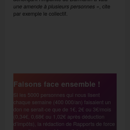
, cite
une amende à plusieurs personnes »
par exemple le collectif.
F
T
E
M
T
a
w
m
e
e
P
c
i
a
s
l
a
e
t
i
s
e
Faisons face ensemble !
r
Si les 5000 personnes qui nous lisent
b
t
l
a
g
chaque semaine (400 000/an) faisaient un
t
don ne serait-ce que de 1€, 2€ ou 3€/mois
o
e
g
r
(0,34€, 0,68€ ou 1,02€ après déduction
a
d’impôts), la rédaction de Rapports de force