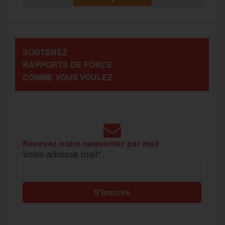
t
o
e
g
r
a
SOUTENEZ
o
r
e
a
RAPPORTS DE FORCE
g
COMME VOUS VOULEZ
k
m
e
r
Recevez notre newsletter par mail
Votre adresse mail*