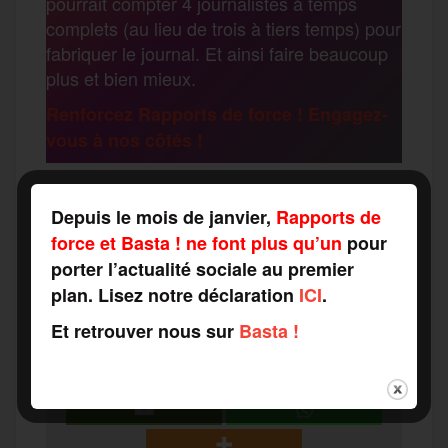
pourrait compter 4 journalistes à temps
o
r
e
a
complets (au lieu de trois à tiers temps) pour
g
fabriquer le journal. Et ainsi faire beaucoup
k
m
plus et bien mieux.
e
Renforcez Rapports de force ! Engagez-
vous à nos côtés !
r
F
T
E
M
T
Depuis le mois de janvier,
Rapports de
force et Basta ! ne font plus qu’un
pour
a
w
m
e
e
porter l’actualité sociale au premier
P
plan. Lisez notre déclaration
ICI
.
c
i
a
s
l
Et retrouver nous sur
Basta !
a
e
t
i
s
e
r
b
t
l
a
g