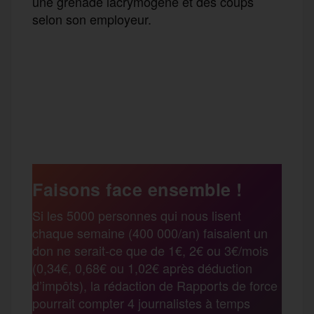
une grenade lacrymogène et des coups
selon son employeur.
F
T
E
M
T
a
w
m
e
e
P
c
i
a
s
l
a
e
t
i
s
e
Faisons face ensemble !
r
Si les 5000 personnes qui nous lisent
b
t
l
a
g
chaque semaine (400 000/an) faisaient un
t
don ne serait-ce que de 1€, 2€ ou 3€/mois
o
e
g
r
(0,34€, 0,68€ ou 1,02€ après déduction
a
d’impôts), la rédaction de Rapports de force
pourrait compter 4 journalistes à temps
o
r
e
a