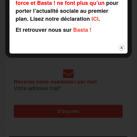
force et Basta ! ne font plus qu’un
pour
o
e
g
r
porter l’actualité sociale au premier
a
plan. Lisez notre déclaration
ICI
.
SOUTENEZ
o
r
e
a
Et retrouver nous sur
Basta !
RAPPORTS DE FORCE
g
COMME VOUS VOULEZ
k
m
e
r
Recevez notre newsletter par mail
Votre adresse mail*