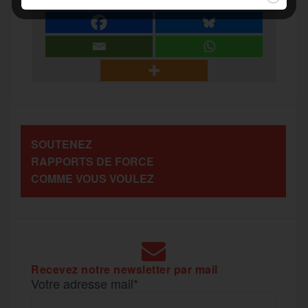
a
e
t
i
s
e
r
b
t
l
a
g
t
o
e
g
r
a
SOUTENEZ
o
r
e
a
RAPPORTS DE FORCE
g
COMME VOUS VOULEZ
k
m
e
r
Recevez notre newsletter par mail
Votre adresse mail*