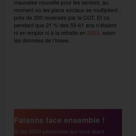
mauvaise nouvelle pour les seniors, au
moment où les plans sociaux se multiplient :
près de 200 recensés par la CGT. Et ce,
pendant que 21 % des 55-61 ans n’étaient
ni en emploi ni à la retraite en
2023
, selon
les données de l’Insee.
F
T
E
M
T
a
w
m
e
e
P
c
i
a
s
l
a
e
t
i
s
e
Faisons face ensemble !
r
Si les 5000 personnes qui nous lisent
b
t
l
a
g