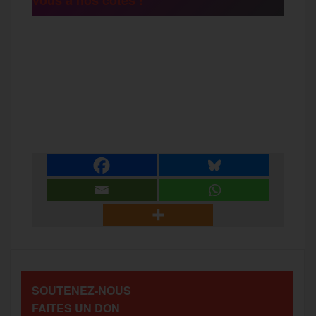
r
F
T
E
M
T
a
w
m
e
e
P
c
i
a
s
l
a
e
t
i
s
e
r
b
t
l
a
g
t
o
e
g
r
a
SOUTENEZ-NOUS
o
r
e
a
FAITES UN DON
g