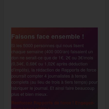
a
w
m
e
e
P
c
i
a
s
l
a
e
t
i
s
e
Faisons face ensemble !
r
Si les 5000 personnes qui nous lisent
b
t
l
a
g
chaque semaine (400 000/an) faisaient un
t
don ne serait-ce que de 1€, 2€ ou 3€/mois
o
e
g
r
(0,34€, 0,68€ ou 1,02€ après déduction
a
d’impôts), la rédaction de Rapports de force
pourrait compter 4 journalistes à temps
o
r
e
a
complets (au lieu de trois à tiers temps) pour
g
fabriquer le journal. Et ainsi faire beaucoup
k
m
plus et bien mieux.
e
Renforcez Rapports de force ! Engagez-
vous à nos côtés !