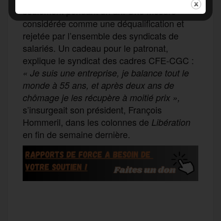
seulement pendant un an. Une mesure
considérée comme une déqualification et
rejetée par l’ensemble des syndicats de
salariés. Un cadeau pour le patronat,
explique le syndicat des cadres CFE-CGC :
« Je suis une entreprise, je balance tout le
monde à 55 ans, et après deux ans de
chômage je les récupère à moitié prix »,
s’insurgeait son président, François
Hommeril, dans les colonnes de
Libération
en fin de semaine dernière.
F
T
E
M
T