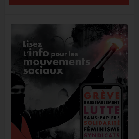
k
m
e
r