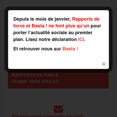
c
i
a
s
l
a
Depuis le mois de janvier,
Rapports de
e
t
i
s
e
force et Basta ! ne font plus qu’un
pour
r
porter l’actualité sociale au premier
plan. Lisez notre déclaration
ICI
.
b
t
l
a
g
t
Et retrouver nous sur
Basta !
o
e
g
r
a
SOUTENEZ
o
r
e
a
RAPPORTS DE FORCE
g
COMME VOUS VOULEZ
k
m
e
r
Recevez notre newsletter par mail