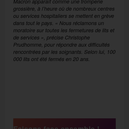
Macron apparaît comme une tromperie
grossière, à l’heure où de nombreux centres
ou services hospitaliers se mettent en grève
dans tout le pays. «
Nous réclamons un
moratoire sur toutes les fermetures de lits et
de services
», précise Christophe
Prudhomme, pour répondre aux difficultés
rencontrées par les soignants. Selon lui, 100
000 lits ont été fermés en 20 ans.
F
T
E
M
T
a
w
m
e
e
P
c
i
a
s
l
a
e
t
i
s
e
Faisons face ensemble !