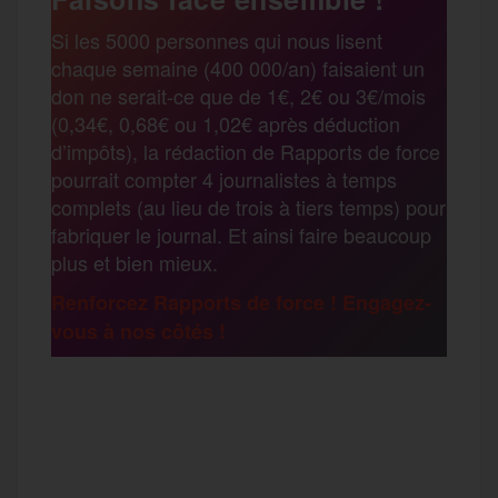
r
Si les 5000 personnes qui nous lisent
b
t
l
a
g
chaque semaine (400 000/an) faisaient un
t
don ne serait-ce que de 1€, 2€ ou 3€/mois
o
e
g
r
(0,34€, 0,68€ ou 1,02€ après déduction
a
d’impôts), la rédaction de Rapports de force
pourrait compter 4 journalistes à temps
o
r
e
a
complets (au lieu de trois à tiers temps) pour
g
fabriquer le journal. Et ainsi faire beaucoup
k
m
plus et bien mieux.
e
Renforcez Rapports de force ! Engagez-
vous à nos côtés !
r
F
T
E
M
T
a
w
m
e
e
P