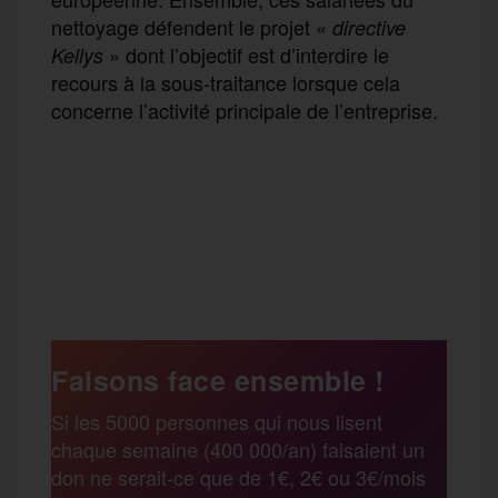
nettoyage défendent le projet «
directive
» dont l’objectif est d’interdire le
Kellys
recours à la sous-traitance lorsque cela
concerne l’activité principale de l’entreprise.
F
T
E
M
T
a
w
m
e
e
P
c
i
a
s
l
a
e
t
i
s
e
Faisons face ensemble !
r
Si les 5000 personnes qui nous lisent
b
t
l
a
g
chaque semaine (400 000/an) faisaient un
t
don ne serait-ce que de 1€, 2€ ou 3€/mois
o
e
g
r