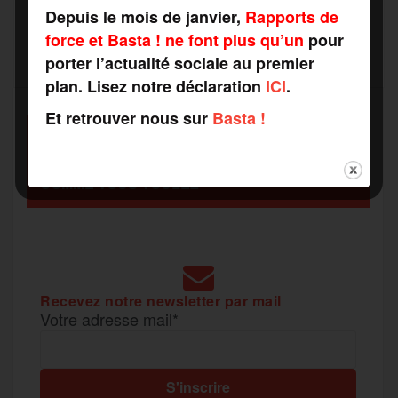
r
Depuis le mois de janvier,
Rapports de
force et Basta ! ne font plus qu’un
pour
b
t
l
a
g
t
porter l’actualité sociale au premier
plan. Lisez notre déclaration
ICI
.
o
e
g
r
a
Et retrouver nous sur
Basta !
SOUTENEZ
o
r
e
a
RAPPORTS DE FORCE
g
COMME VOUS VOULEZ
k
m
e
r
Recevez notre newsletter par mail
Votre adresse mail*