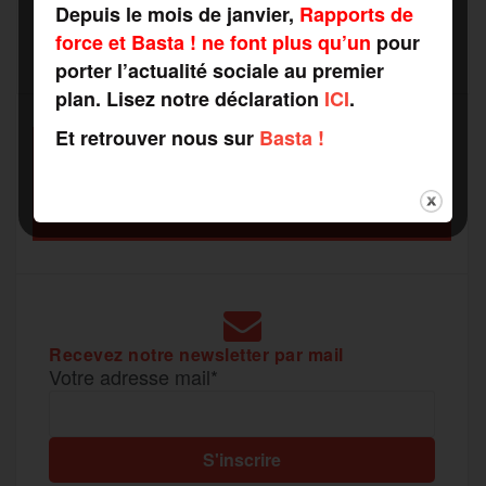
Depuis le mois de janvier,
Rapports de
b
t
l
a
g
force et Basta ! ne font plus qu’un
pour
t
porter l’actualité sociale au premier
plan. Lisez notre déclaration
ICI
.
o
e
g
r
a
Et retrouver nous sur
Basta !
SOUTENEZ
o
r
e
a
RAPPORTS DE FORCE
g
COMME VOUS VOULEZ
k
m
e
r
Recevez notre newsletter par mail
Votre adresse mail*