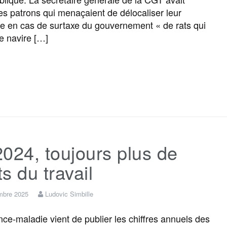
 les patrons qui menaçaient de délocaliser leur
k
m
r
se en cas de surtaxe du gouvernement « de rats qui
le navire […]
F
T
E
M
T
P
a
w
m
e
e
a
c
i
a
s
l
r
024, toujours plus de
e
t
i
s
e
t
s du travail
b
t
l
a
g
a
mbre 2025
Ludovic Simbille
o
e
g
r
g
nce-maladie vient de publier les chiffres annuels des