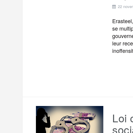
22 nove
Erasteel
se multip
gouverne
leur rec
inoffensi
Loi 
soci