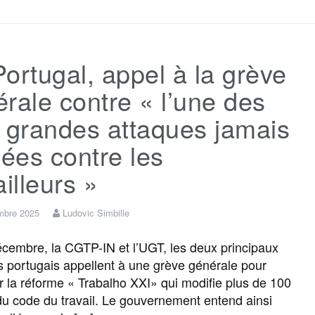
c
i
a
s
l
r
ortugal, appel à la grève
e
t
i
s
e
t
rale contre « l’une des
b
t
l
a
g
a
 grandes attaques jamais
ées contre les
o
e
g
r
g
ailleurs »
o
r
e
a
e
mbre 2025
Ludovic Simbille
k
m
r
cembre, la CGTP-IN et l’UGT, les deux principaux
s portugais appellent à une grève générale pour
 la réforme « Trabalho XXI» qui modifie plus de 100
 du code du travail. Le gouvernement entend ainsi