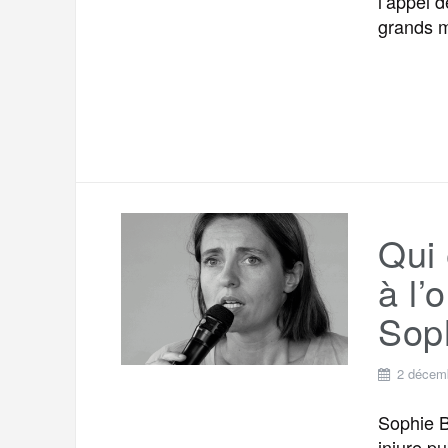
l’appel 
grands m
Qui
à l’
Soph
2 décem
Sophie B
injure p