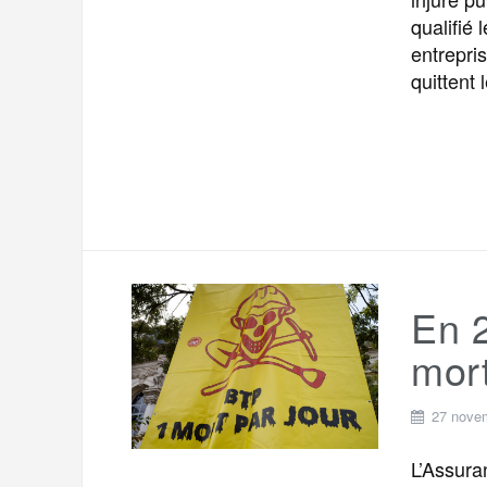
qualifié
entrepri
quittent 
En 2
mort
27 nove
L’Assura