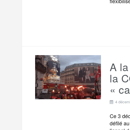
flexibili
A l
la 
« ca
4 décem
Ce 3 déc
défilé a