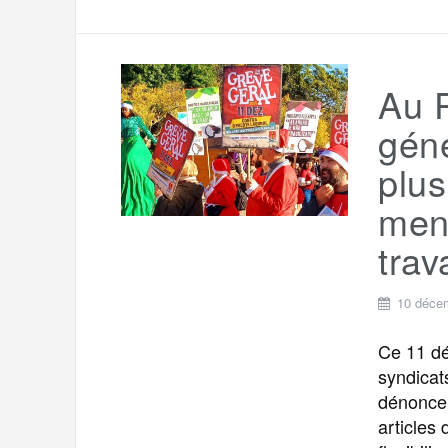
Au P
géné
plus
men
trav
10 déce
Ce 11 dé
syndicat
dénoncer
articles