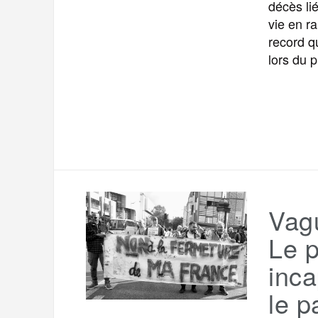
décès li
vie en r
record q
lors du 
Vagu
Le p
inca
le p