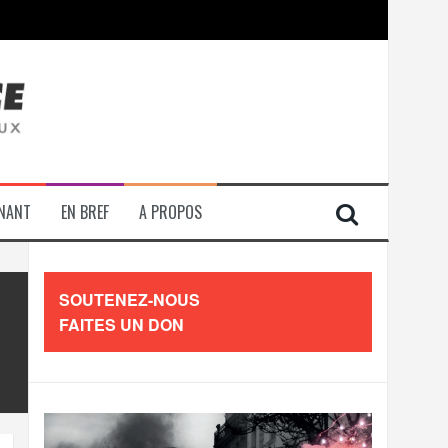
contre les travailleurs »
ENANT
EN BREF
A PROPOS
SOUTENEZ-NOUS
FAITES UN DON