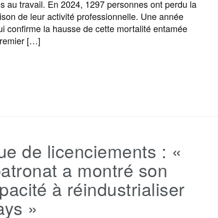
és au travail. En 2024, 1297 personnes ont perdu la
aison de leur activité professionnelle. Une année
o
r
e
a
e
ui confirme la hausse de cette mortalité entamée
premier […]
k
m
r
F
T
E
M
T
P
a
w
m
e
e
a
c
i
a
s
l
r
e de licenciements : «
e
t
i
s
e
t
atronat a montré son
b
t
l
a
g
a
pacité à réindustrialiser
ays »
o
e
g
r
g