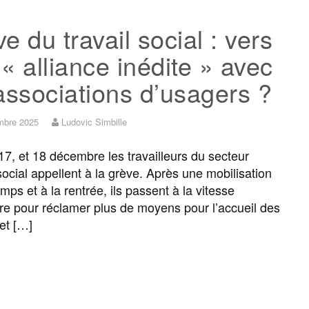
e du travail social : vers
« alliance inédite » avec
associations d’usagers ?
mbre 2025
Ludovic Simbille
17, et 18 décembre les travailleurs du secteur
ocial appellent à la grève. Après une mobilisation
mps et à la rentrée, ils passent à la vitesse
re pour réclamer plus de moyens pour l’accueil des
et […]
F
T
E
M
T
P
a
w
m
e
e
a