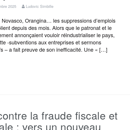
mbre 2025
Ludovic Simbille
o
r
e
a
e
, Novasco, Orangina… les suppressions d’emplois
lient depuis des mois. Alors que le patronat et le
k
m
r
ment annonçaient vouloir réindustrialiser le pays,
ette -subventions aux entreprises et sermons
fs – a fait preuve de son inefficacité. Une « […]
F
T
E
M
T
P
a
w
m
e
e
a
c
i
a
s
l
r
contre la fraude fiscale et
e
t
i
s
e
t
ale : vers un nouveau