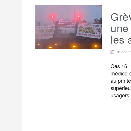
t
e
r
a
Grèv
a
g
une 
m
e
les 
r
16 déce
Ces 16, 
médico-s
au printe
supérieu
usagers 