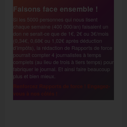
e
t
i
s
e
Faisons face ensemble !
r
Si les 5000 personnes qui nous lisent
b
t
l
a
g
chaque semaine (400 000/an) faisaient un
t
don ne serait-ce que de 1€, 2€ ou 3€/mois
o
e
g
r
(0,34€, 0,68€ ou 1,02€ après déduction
a
d’impôts), la rédaction de Rapports de force
pourrait compter 4 journalistes à temps
o
r
e
a
complets (au lieu de trois à tiers temps) pour
g
fabriquer le journal. Et ainsi faire beaucoup
k
m
plus et bien mieux.
e
Renforcez Rapports de force ! Engagez-
vous à nos côtés !
r
F
T
E
M
T