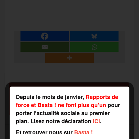
a
w
m
e
e
P
c
i
a
s
l
a
e
t
i
s
e
r
b
t
l
a
g
t
o
e
g
r
a
SOUTENEZ
o
r
e
a
Depuis le mois de janvier,
Rapports de
RAPPORTS DE FORCE
g
force et Basta ! ne font plus qu’un
pour
COMME VOUS VOULEZ
k
m
porter l’actualité sociale au premier
e
plan. Lisez notre déclaration
ICI
.
Et retrouver nous sur
Basta !
r