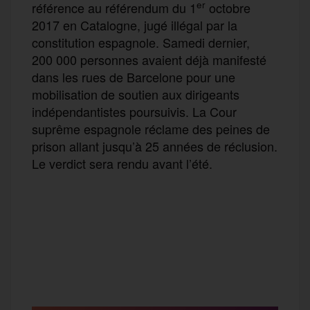
er
référence au référendum du 1
octobre
2017 en Catalogne, jugé illégal par la
constitution espagnole. Samedi dernier,
200 000 personnes avaient déjà manifesté
dans les rues de Barcelone pour une
mobilisation de soutien aux dirigeants
indépendantistes poursuivis. La Cour
suprême espagnole réclame des peines de
prison allant jusqu’à 25 années de réclusion.
Le verdict sera rendu avant l’été.
F
T
E
M
T
a
w
m
e
e
P
c
i
a
s
l
a