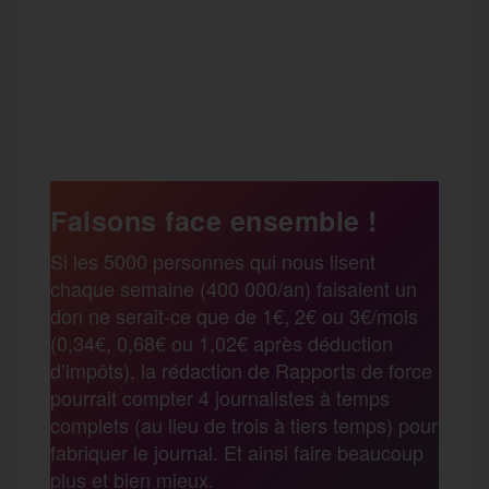
F
T
E
M
T
a
w
m
e
e
P
c
i
a
s
l
a
e
t
i
s
e
Faisons face ensemble !
r
Si les 5000 personnes qui nous lisent
b
t
l
a
g
chaque semaine (400 000/an) faisaient un
t
don ne serait-ce que de 1€, 2€ ou 3€/mois
o
e
g
r
(0,34€, 0,68€ ou 1,02€ après déduction
a
d’impôts), la rédaction de Rapports de force
pourrait compter 4 journalistes à temps
o
r
e
a
complets (au lieu de trois à tiers temps) pour
g
fabriquer le journal. Et ainsi faire beaucoup
k
m
plus et bien mieux.
e