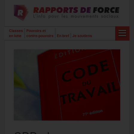
Aller
au
contenu
Classes
Pouvoirs et
en lutte
contre-pouvoirs
En bref
Je soutiens