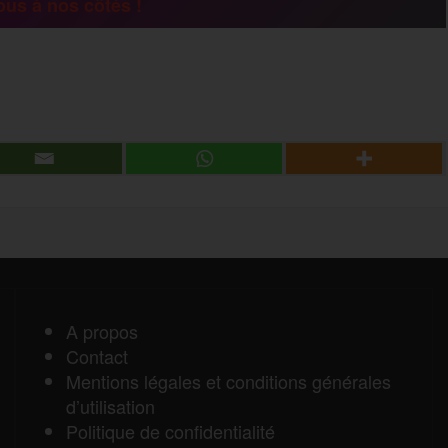
us à nos côtés !
g
P
e
a
r
r
t
a
A propos
Contact
g
Mentions légales et conditions générales
d’utilisation
e
Politique de confidentialité