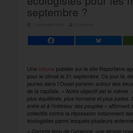
écologistes pour les 
septembre ?
7 septembre 2019
La rédaction
Une
tribune
publiée sur le site Reporterre a
pour le climat le 21 septembre. Ce jour-là, de
jaunes dans l’Ouest parisien autour des lieux
de la capitale. «
Notre objectif est le même 
plus équilibrés, plus humains et plus justes. Il
» affirment 
entre et à l’intérieur des peuples
collectifs contre la répression notamment dan
écologistes parmi lesquels plusieurs antennes
«
Compte tenu de l’urgence, une simple
coex