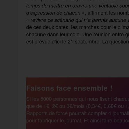
temps de mettre en œuvre une véritable coor
», affirment les nom
d’expression de chacun
« r
evivre ce scénario qui n’a permis aucune 
de ces deux dates, les marches pour le clima
chacune dans leur coin. Une réunion entre gi
est prévue d’ici le 21 septembre. La questio
F
T
E
M
T
a
w
m
e
e
Faisons face ensemble !
c
i
a
s
l
Si les 5000 personnes qui nous lisent chaqu
que de 1€, 2€ ou 3€/mois (0,34€, 0,68€ ou 1,
e
t
i
s
e
Rapports de force pourrait compter 4 journali
pour fabriquer le journal. Et ainsi faire beau
b
t
l
a
g