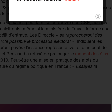
yndicat Force ouvrière qui s’appuie sur des données
 23 janvier. Le hic, c’est que selon les chiffres de l’Insee
 de plus de 10 salariés en France.
sé de deux ans pour la mise en œuvre des CSE, aucune
calcitrants, même si le ministère du Travail informe que
élit d’entrave. Les Direccte «
se rapprocheront des
», indiquent les
 vite possible le processus électoral
 seront privés d’instance représentative, et d’un bout de
riel Pénicaud a refusé de prolonger le
mandat des élus
19. Peut-être une mise en pratique des mots du
ture du régime politique en France : «
Essayez la
P
a