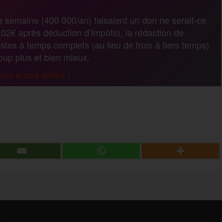
r
e semaine (400 000/an) faisaient un don ne serait-ce
02€ après déduction d’impôts), la rédaction de
t
stes à temps complets (au lieu de trois à tiers temps)
coup plus et bien mieux.
a
us à nos côtés !
g
P
e
a
r
r
t