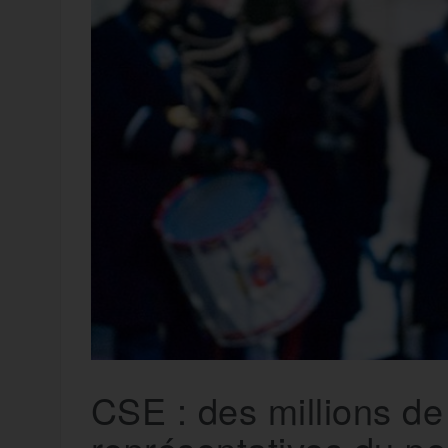
t
e
r
a
a
g
m
e
r
CSE : des millions de 