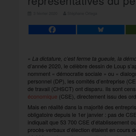
représentatives du p
3 février 2020
Stéphane Ortega
«
La dictature, c’est ferme ta gueule, la dém
d’année 2020, le célèbre dessin de Loup s’a
nomment « démocratie sociale » ou « dialogue
personnel (DP), les comités d’entreprise (CE)
de travail (CHSCT) ont disparu. Ils sont cen
économique
(CSE), directement issu des o
Mais en réalité dans la majorité des entrepri
obligatoire depuis le 1er janvier : pas de CSE
indiquait que 53 700 CSE d’établissement ou 
procès-verbaux d’élection étaient en cours 