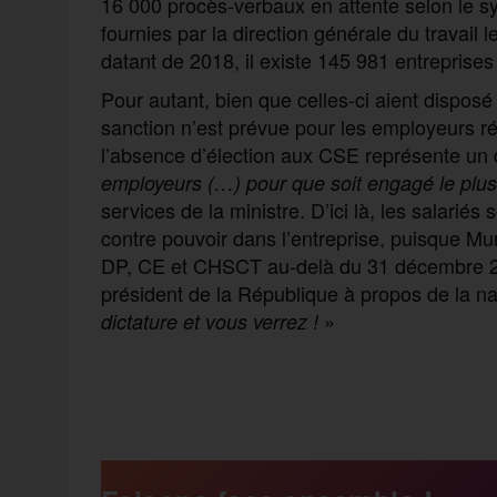
16 000 procès-verbaux en attente selon le s
fournies par la direction générale du travail le
datant de 2018, il existe 145 981 entreprises
Pour autant, bien que celles-ci aient dispo
sanction n’est prévue pour les employeurs ré
l’absence d’élection aux CSE représente un d
employeurs
(…)
pour que soit engagé le plus
services de la ministre. D’ici là, les salariés
contre pouvoir dans l’entreprise, puisque Mu
DP, CE et CHSCT au-delà du 31 décembre 20
président de la République à propos de la na
»
dictature et vous verrez !
F
T
E
M
T
a
w
m
e
e