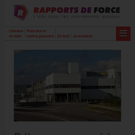
Aller
au
contenu
Classes
Pouvoirs et
en lutte
contre-pouvoirs
En bref
Je soutiens