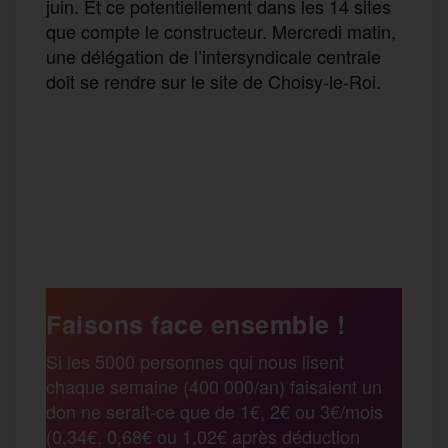
juin. Et ce potentiellement dans les 14 sites
que compte le constructeur. Mercredi matin,
une délégation de l’intersyndicale centrale
doit se rendre sur le site de Choisy-le-Roi.
F
T
E
M
T
a
w
m
e
e
P
c
i
a
s
l
a
e
t
i
s
e
Faisons face ensemble !
r
Si les 5000 personnes qui nous lisent
b
t
l
a
g
chaque semaine (400 000/an) faisaient un
t
don ne serait-ce que de 1€, 2€ ou 3€/mois
o
e
g
r
(0,34€, 0,68€ ou 1,02€ après déduction