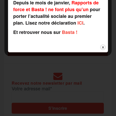
Depuis le mois de janvier,
Rapports de
b
t
l
a
g
force et Basta ! ne font plus qu’un
pour
t
porter l’actualité sociale au premier
o
e
g
r
plan. Lisez notre déclaration
ICI
.
a
Et retrouver nous sur
Basta !
SOUTENEZ
o
r
e
a
RAPPORTS DE FORCE
g
COMME VOUS VOULEZ
k
m
e
r
Recevez notre newsletter par mail
Votre adresse mail*