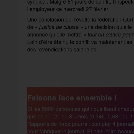
syndical. Malgré 81 jours de conflit, l’inspe
l’employeur ce mercredi 27 février.
Une conclusion qui révolte la fédération CGT 
de «
» une décision qu’elle
justice de classe
annonce qu’elle mettra «
tout en œuvre pour 
Loin d’être éteint, le conflit va maintenant 
des revendications salariales.
F
T
E
M
T
a
w
m
e
e
Faisons face ensemble !
c
i
a
s
l
Si les 5000 personnes qui nous lisent chaqu
que de 1€, 2€ ou 3€/mois (0,34€, 0,68€ ou 1,
e
t
i
s
e
Rapports de force pourrait compter 4 journali
pour fabriquer le journal. Et ainsi faire beau