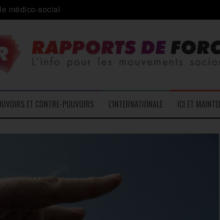
a journée internationale des migrants
 alliance inédite » avec les associations d’usagers ?
e – L’Actu des Oublié.es
ale contre « l’une des plus grandes attaques jamais menées 
: pourquoi ça peut marcher
OUVOIRS ET CONTRE-POUVOIRS
L’INTERNATIONALE
ICI ET MAINT