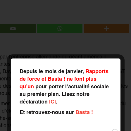
par l’entreprise allemande du géant américain
antes, et même les délégués syndicaux remuants. À
, Bayer a mis à pied Gaétan, le délégué syndical CGT
Depuis le mois de janvier,
Rapports
gmentation de 100 € pour l’ensemble des salariés à
de force et Basta ! ne font plus
e des négociations annuelles obligatoires (NAO) sur les
qu’un
pour porter l’actualité sociale
e sous pression des cadres.
au premier plan. Lisez notre
déclaration
ICI
.
amer une autorisation de licenciement à l’inspection du
t d’élu au Comité d’hygiène et de sécurité (CHSCT).
Et retrouvez-nous sur
Basta !
nche-sur-Saône sont en grève, débrayant quelques
ions et exprimer leur soutien à leur représentant