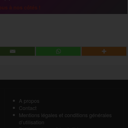
a
us à nos côtés !
g
P
e
a
r
r
t
a
A propos
Contact
g
Mentions légales et conditions générales
d’utilisation
e