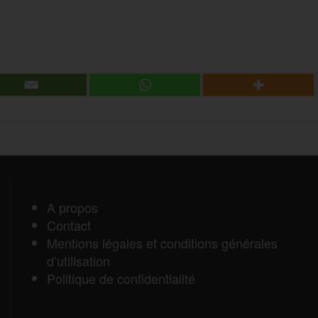
g
P
e
a
r
r
t
a
A propos
Contact
g
Mentions légales et conditions générales
d’utilisation
e
Politique de confidentialité
r