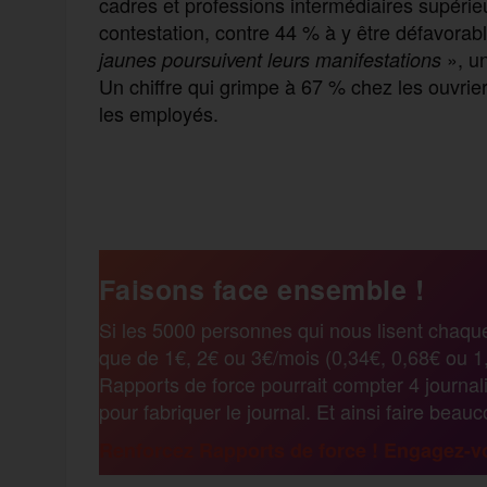
cadres et professions intermédiaires supérie
contestation, contre 44 % à y être défavorabl
», un
jaunes poursuivent leurs manifestations
Un chiffre qui grimpe à 67 % chez les ouvrie
les employés.
F
T
E
M
T
a
w
m
e
e
Faisons face ensemble !
c
i
a
s
l
Si les 5000 personnes qui nous lisent chaqu
que de 1€, 2€ ou 3€/mois (0,34€, 0,68€ ou 1,
e
t
i
s
e
Rapports de force pourrait compter 4 journali
pour fabriquer le journal. Et ainsi faire beau
b
t
l
a
g
Renforcez Rapports de force ! Engagez-vo