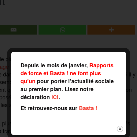
t
le plus de sympathie ou qui soutient le plus
Depuis le mois de janvier,
Rapports
age IFOP-Fiducial
réalisé les 22 et 23 janvier 2019.
de force et Basta ! ne font plus
ble dans la population qu’a ce mouvement, commencé il y
qu’un
pour porter l’actualité sociale
ensemble des Français est passé de 71 %, avant le 17
au premier plan. Lisez notre
 qui reste cependant majoritaire, alors que l’addition
posées ne dépasse pas les 26 %. Et ce, malgré la
déclaration
ICI
.
les affrontements qu’il suscite depuis de très
Et retrouvez-nous sur
Basta !
 plus proche des gilets jaunes est celle des employés
 travailleurs indépendant à 64 %. À l’opposé, les