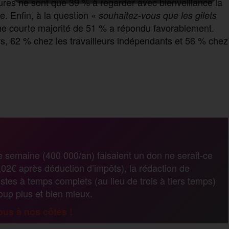
ures ne sont que 39 % à regarder avec bienveillance la
e. Enfin, à la question «
souhaitez-vous que les gilets
e courte majorité de 51 % a répondu favorablement.
rs, 62 % chez les travailleurs indépendants et 56 % chez
P
a
r
e semaine (400 000/an) faisaient un don ne serait-ce
02€ après déduction d’impôts), la rédaction de
t
stes à temps complets (au lieu de trois à tiers temps)
coup plus et bien mieux.
a
us à nos côtés !