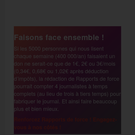
P
c
i
a
s
l
a
e
t
i
s
e
Faisons face ensemble !
r
Si les 5000 personnes qui nous lisent
b
t
l
a
g
chaque semaine (400 000/an) faisaient un
t
don ne serait-ce que de 1€, 2€ ou 3€/mois
o
e
g
r
(0,34€, 0,68€ ou 1,02€ après déduction
a
d’impôts), la rédaction de Rapports de force
pourrait compter 4 journalistes à temps
o
r
e
a
complets (au lieu de trois à tiers temps) pour
g
fabriquer le journal. Et ainsi faire beaucoup
k
m
plus et bien mieux.
e
Renforcez Rapports de force ! Engagez-
vous à nos côtés !
r