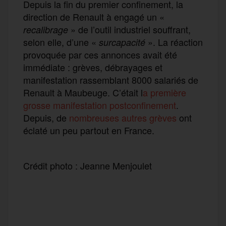
Depuis la fin du premier confinement, la
direction de Renault à engagé un «
» de l’outil industriel souffrant,
recalibrage
selon elle, d’une «
». La réaction
surcapacité
provoquée par ces annonces avait été
immédiate : grèves, débrayages et
manifestation rassemblant 8000 salariés de
Renault à Maubeuge. C’était l
a première
grosse manifestation postconfinement
.
Depuis, de
nombreuses autres grèves
ont
éclaté un peu partout en France.
Crédit photo : Jeanne Menjoulet
F
T
E
M
T
a
w
m
e
e