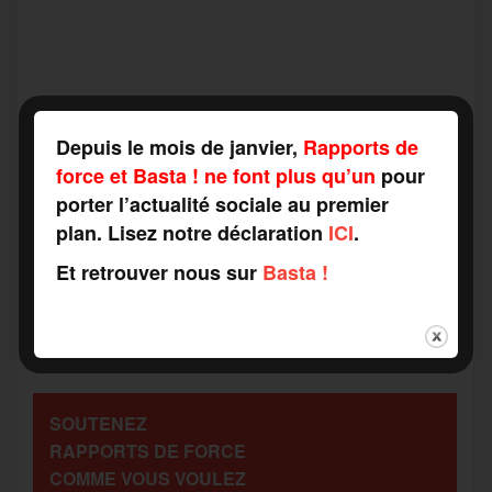
F
T
E
M
T
a
w
m
e
e
P
Depuis le mois de janvier,
Rapports de
c
i
a
s
l
force et Basta ! ne font plus qu’un
pour
a
porter l’actualité sociale au premier
plan. Lisez notre déclaration
ICI
.
e
t
i
s
e
r
Et retrouver nous sur
Basta !
b
t
l
a
g
t
o
e
g
r
a
SOUTENEZ
o
r
e
a
RAPPORTS DE FORCE
g
COMME VOUS VOULEZ
k
m