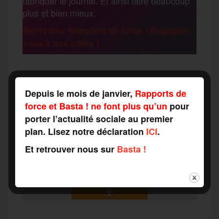
fabriquer le journal. Et ainsi faire beaucoup
k
m
plus et bien mieux.
e
Renforcez Rapports de force ! Engagez-
vous à nos côtés !
r
F
T
E
M
T
Depuis le mois de janvier,
Rapports de
a
w
m
e
e
force et Basta ! ne font plus qu’un
pour
P
porter l’actualité sociale au premier
plan. Lisez notre déclaration
ICI
.
c
i
a
s
l
a
Et retrouver nous sur
Basta !
e
t
i
s
e
r
b
t
l
a
g
t
o
e
g
r