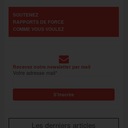
a
SOUTENEZ
o
r
e
a
RAPPORTS DE FORCE
g
COMME VOUS VOULEZ
k
m
e
r
Recevez notre newsletter par mail
Votre adresse mail*
Les derniers articles