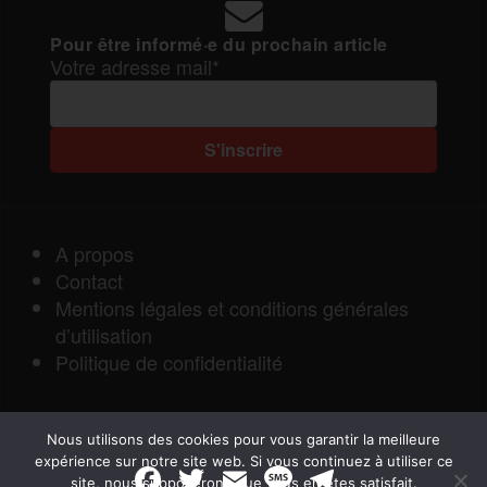
Pour être informé·e du prochain article
Votre adresse mail*
A propos
Contact
Mentions légales et conditions générales
d’utilisation
Politique de confidentialité
Nous utilisons des cookies pour vous garantir la meilleure
expérience sur notre site web. Si vous continuez à utiliser ce
F
T
E
M
T
site, nous supposerons que vous en êtes satisfait.