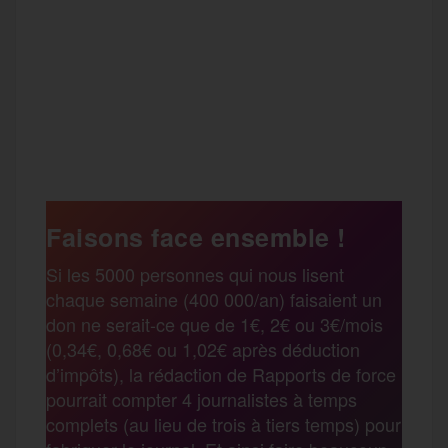
F
T
E
M
T
a
w
m
e
e
P
c
i
a
s
l
a
e
t
i
s
e
Faisons face ensemble !
r
Si les 5000 personnes qui nous lisent
b
t
l
a
g
chaque semaine (400 000/an) faisaient un
t
don ne serait-ce que de 1€, 2€ ou 3€/mois
o
e
g
r
(0,34€, 0,68€ ou 1,02€ après déduction
a
d’impôts), la rédaction de Rapports de force
pourrait compter 4 journalistes à temps
o
r
e
a
complets (au lieu de trois à tiers temps) pour
g