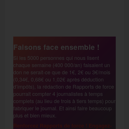
a
w
m
e
e
P
c
i
a
s
l
a
e
t
i
s
e
Faisons face ensemble !
r
Si les 5000 personnes qui nous lisent
b
t
l
a
g
chaque semaine (400 000/an) faisaient un
t
don ne serait-ce que de 1€, 2€ ou 3€/mois
o
e
g
r
(0,34€, 0,68€ ou 1,02€ après déduction
a
d’impôts), la rédaction de Rapports de force
pourrait compter 4 journalistes à temps
o
r
e
a
complets (au lieu de trois à tiers temps) pour
g
fabriquer le journal. Et ainsi faire beaucoup
k
m
plus et bien mieux.
e
Renforcez Rapports de force ! Engagez-