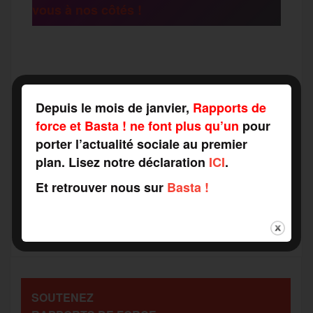
vous à nos côtés !
r
F
T
E
M
T
a
w
m
e
e
Depuis le mois de janvier,
Rapports de
P
force et Basta ! ne font plus qu’un
pour
c
i
a
s
l
porter l’actualité sociale au premier
a
plan. Lisez notre déclaration
ICI
.
e
t
i
s
e
Et retrouver nous sur
Basta !
r
b
t
l
a
g
t
o
e
g
r
a
SOUTENEZ
o
r
e
a